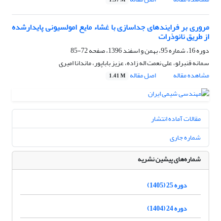
1.37 M
مروری بر فرایندهای جداسازی با غشاء مایع امولسیونی پایدارشده
از طریق نانوذرات
دوره 16، شماره 95، بهمن و اسفند 1396، صفحه
72-85
سمانه قنبرلو، علی نعمت اله زاده، عزیز باباپور، ماندانا امیری
مشاهده مقاله
اصل مقاله
1.41 M
مقالات آماده انتشار
شماره جاری
شماره‌های پیشین نشریه
دوره 25 (1405)
دوره 24 (1404)