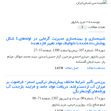
نویسنده =
عزیز باباپور
تعداد مقالات:
3
شبیه‌سازی و بهینه‌سازی مدیریت گرمایی در لوله‌هایL شکل
پوشش داده‌شده با نانوالیاف مواد تغییر فازدهنده
دوره 18، شماره 107، بهمن و اسفند 1398، صفحه
15-27
عزیز باباپور، مهدی احمدی مزجین، آراز حسین اسدی، سید محمد جوکار، میثم
پار، سید ایمان گلستانه
مشاهده مقاله
اصل مقاله
1.63 M
بررسی تأثیر شرایط مختلف پیش‌تیمار ترکیبی اسمز- فراصوت بر
میزان آب ازدست‌رفته، دریافت مواد جامد و فرایند بازجذب آب
ورقه‌های گوجه‌فرنگی
دوره 17، شماره 98، مرداد و شهریور 1397، صفحه
71-80
لیمو صالح نژاد، روژین رحیمی، عزیز باباپور
مشاهده مقاله
اصل مقاله