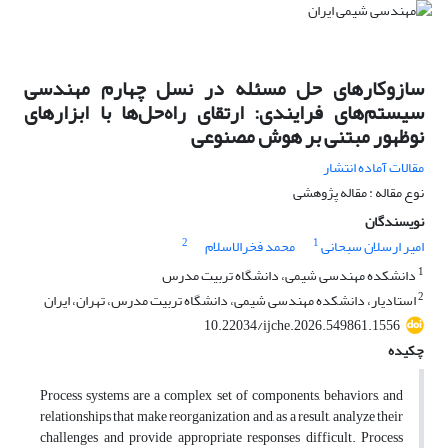
سازوکارهای حل مسئله در نسل چهارم مهندسی
سیستم‌های فرایندی: ارتقای راه‌حل‌ها با ابزارهای
نوظهور مبتنی بر هوش مصنوعی
مقالات آماده انتشار
نوع مقاله : مقاله پژوهشی
نویسندگان
2
1
امیر ارسلان سبحانی
محمد فخرالاسلام
1
دانشکده مهندسی شیمی، دانشگاه تربیت مدرس
2
استادیار، دانشکده مهندسی شیمی، دانشگاه تربیت مدرس، تهران، ایران
10.22034/ijche.2026.549861.1556
چکیده
Process systems are a complex set of components, behaviors, and
relationships that make reorganization and, as a result, analyze their
challenges and provide appropriate responses difficult. Process