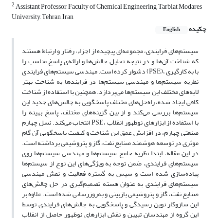
2
Assistant Professor, Faculty of Chemical Engineering, Tarbiat Modares
University, Tehran, Iran
چکیده
English
سیستم‌های فرایندی، مجموعه‌ای پیچیده از اجزاء، رفتار و ارتباط هستند
که شناخت آن‌ها و در نتیجه تحلیل چالش‌ها و ارائه‌ی پاسخ مناسب را
دشوار کرده است. مهندسی سیستم‌های فرایندی (PSE)، با به کارگیری
نظریه سیستم‌ها و مهندسی سیستم‌ها در فرایند‌ها به شناخت بهتر
لایه‌های مختلف این سیستم‌ها می‌پردازد. همچنین با استفاده از شناخت
کافی ایجاد شده، راه‌حل‌های مختلف پاسخگویی به چالش‌های جدید این
سیستم‌ها بررسی می‌کند و از بین گزینه‌های مختلف، پاسخ بهینه را
انتخاب می‌کند. نسل چهارم PSE، با استفاده از ابزارهای نوظهور انقلاب
صنعتی چهارم، در افزایش عمق این شناخت و کیفیت پاسخگویی آن گام
موثری در توسعه هوشمند صنایع نفت، گاز و پتروشیمی برداشته است.
در این مقاله، ابتدا نظریه جامع سیستم‌ها و مهندسی سیستم‌ها روی
سیستم‌های فرایندی، ضمن توجه به ویژگی‌های این نوع از سیستم‌ها
پیاده‌سازی شده است و سپس به گستره فعالیت و نقش مهندسی
سیستم‌های فرایندی به عنوان هسته تصمیم‌گیری در حل چالش‌های
صنایع نفت، گاز و پتروشیمی بازبینی و به‌روزرسانی شده است. علاوه بر
این سازوکار نوین رسیدگی و پاسخگویی به چالش‌های فرایندی توسط
این گروه از مهندسان تبیین و نقش ابزارهای نوظهور حاصل از انقلاب