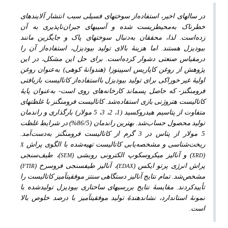
در سال­های اخیر، استفاده‌از سوخت­های فسیلی سبب انتشار آلایندهای
خطرناک به‌محیط­زیست شده و آسیب­های جبران‌ناپذیری به آن
زده‌است. لذا، محققان به‌دنبال سوخت­های پاک و جایگزین مانند
بیودیزل هستند. اما هزینۀ بالای تولید بیودیزل، استفاده‌از آن را
درمقیاس صنعتی دشوار کرده‌است. برای حل این مشکل، در این
پژوهش از روغن کاپاریس اسپینوزا (هندوانۀ کوهی) به‌عنوان روغن
اولیۀ غیر خوراکی برای تولید بیودیزل با‌استفاده‌از کاتالیست بازیافتی
فرومنگنز- که حاصل پسماند کارخانه‌های روی است- به‌عنوان پایۀ
کاتالیست هتروژنی بازی استفاده‌شد. کاتالیست فرومنگنز با غلظت­های
متفاوت از پتاسیم هیدروکسید (1، 2، 3، 5 مولار) بارگذاری و راندمان
تولید محصول حساب‌شد. بهترین راندمان (86/5%) در شرایط غلظت
5 مولار از پتاس در 3 گرم از کاتالیست فرومنگنز به‌دست‌آمد.
X
ریخت‌شناسی و مشخصه‌یابی کاتالیست تهیه‌شده با الگوی پراش
SEM
XRD
(
) و آنالیز میکروسکوپ الکترونی روبشی (
)، طیف‌سنجی
FTIR
EDAX
پراش انرژی پرتو ایکس (
)، آنالیز طیف­سنجی فروسرخ (
)
مشخص‌شد. تمام نتایج آنالیز دستگاهی سنتز موفقیت­آمیز کاتالیست را
تأییدکردند. مقایسۀ نتایج بررسی­های ساختاری بیودیزل تولیدشده با
نمونۀ استاندارد، نشان­دهندۀ تولید موفقیت­آمیز با درصد خلوص بالا
است.