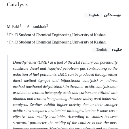
Catalysts
نویسندگان
English
1
2
M. Paki
A. Irankhah
1
Ph. D Student of Chemical Engineering, University of Kashan
2
Ph. D Student of Chemical Engineering, University of Kashan
چکیده
English
Dimethyl ether (DME), as a fuel of the 21st century, can potentially
substitute diesel and liquefied petroleum gas, contributing to the
reduction of fuel pollutants. DME can be produced through either
direct method (syngas and bifunctional catalysts) or indirect
method (methanol dehydration). In the latter, acidic catalysts such
as alumina, zeolites, heteropoly acids, and carbon are utilized, with
alumina and zeolites being among the most widely used industrial
catalysts. Zeolites exhibit higher activity due to their stronger
acidic sites compared to alumina, although alumina is more cost-
effective and readily available. According to studies between
structural parameter, the acidity of the catalyst is one the most
important parameters. Maximizing the ratio of weak and moderate