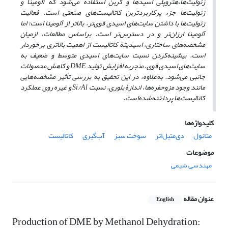
زئولیت‌ها،هتروپلی اسیدها و کربن استفاده می‌شود که آلومینا و
زئولیت‌ها جزء پرکاربردترین کاتالیست‌های صنعتی است. فعالیت
زئولیت
ها با داشتن سایت‌های اسیدی قوی‌تر، بالاتر از آلومینا است؛ اما
آلومینا ارزان‌تر و در دسترس‌تر است. براساس مطالعات، ازمیان
مشخصه‌های ساختاری، اسیدیتۀ کاتالیست از اهمیت بالاتری برخوردار
است. بیشینه
کردن نسبت سایت‌های اسیدی متوسط و ضعیف به
سایت
های اسیدی قوی، منجربه افزایش تولید
DME
و کاهش محصولات
جانبی می
شود. به‌علاوه، در این تحقیق به بررسی تأثیر مشخصه‌هایی
مانند وجود مزوحفره‌ها، اندازۀ بلوری، نسبت
Si/Al
و غیره روی عملکرد
کاتالیست‌ها پرداخته
شده
است.
کلیدواژه‌ها
متانول
دی‌متیل‌اتر
سوخت سبز
آب‌گیری
کاتالیست
موضوعات
مهندسی شیمی
عنوان مقاله
English
Production of DME by Methanol Dehydration: