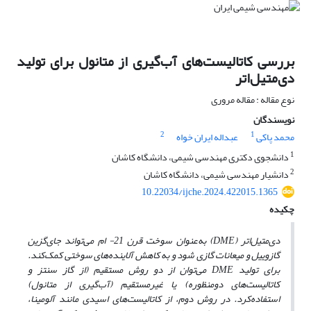
بررسی کاتالیست‌های آب‌گیری از متانول برای تولید
دی‌متیل‌اتر
نوع مقاله : مقاله مروری
نویسندگان
2
1
محمد پاکی
عبداله ایران خواه
1
دانشجوی دکتری مهندسی شیمی، دانشگاه کاشان
2
دانشیار مهندسی شیمی، دانشگاه کاشان
10.22034/ijche.2024.422015.1365
چکیده
دی
متیل
اتر (
DME
) به‌عنوان سوخت قرن 21- ام می‌تواند جای‌گزین
گازوییل و میعانات گازی شود و به کاهش آلاینده‌های سوختی کمک
کند.
برای تولید
DME
می‌توان از دو روش مستقیم
(از گاز سنتز و
کاتالیست‌های دومنظوره) یا غیرمستقیم (آب‌گیری از متانول)
استفاده
کرد. در روش دوم، از کاتالیست‌های اسیدی مانند آلومینا،