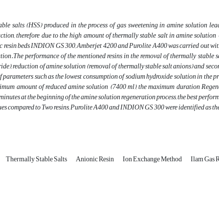
able salts (HSS) produced in the process of gas sweetening in amine solution le
ction, therefore due to the high amount of thermally stable salt in amine soluti
c resin beds INDION GS 300, Amberjet 4200 and Purolite A400 was carried out with t
tion.The performance of the mentioned resins in the removal of thermally stable sa
ide), reduction of amine solution (removal of thermally stable salt anions) and secon
 parameters such as the lowest consumption of sodium hydroxide solution in the pr
ximum amount of reduced amine solution (7400 ml), the maximum duration Regener
 minutes at the beginning of the amine solution regeneration process, the best perfo
es compared to Two resins, Purolite A400 and INDION GS 300 were identified as the m
Thermally Stable Salts
Anionic Resin
Ion Exchange Method
Ilam Gas 