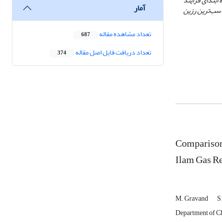
ذف نمک­های پایدار حرارتی (2/99%) در زمان 30 دقیقۀ ابتدای فرایند
آمار
اسب
ترین رزین
تعداد مشاهده مقاله
687
تعداد دریافت فایل اصل مقاله
374
Comparison 
Ilam Gas R
M. Gravand
S
Department of Ch