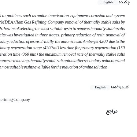
چکیده
English
ad to problems such as amine inactivation, equipment corrosion and system
on (MDEA) Ilam Gas Refining Company, removal of thermally stable salts by
he aim of selecting the most suitable resin to remove thermally stable salts
lts was investigated in three stages: primary reduction of resin (removal of
dary reduction of resins. Finally, the anionic resin Amberjet 4200, due to the
imary regeneration stage (4200 ml), less time for primary regeneration (150
ation time (360 min) the maximum removal rate of thermally stable salts
rmance in removing thermally stable salt anions after secondary reduction and
ost suitable resins available for the reduction of amine solution.
کلیدواژه‌ها
English
Refining Company
مراجع