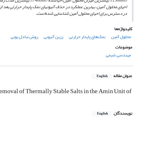
(
150min)، بیشترین میزان محلول آمین احیاشده (
7400ml)، بیشترین مدت زمان احیا (
احیای محلول آمین، بهترین عملکرد در حذف آنیون­های نمک پایدار حرارتی بعد از
در دسترس برای احیای محلول آمین شناسایی شده
است.
کلیدواژه‌ها
محلول آمین
نمک‌های پایدار حرارتی
رزین آنیونی
روش تبادل یونی
موضوعات
مهندسی شیمی
عنوان مقاله
English
emoval of Thermally Stable Salts in the Amin Unit of
نویسندگان
English