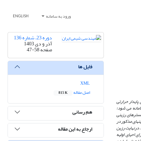
ورود به سامانه
ENGLISH
دوره 23، شماره 136
آذر و دی 1403
صفحه
47-58
فایل ها
XML
اصل مقاله
815 K
 پایدار حرارتی
انه می­ شود؛
هم رسانی
بسترهای رزینی
ن­های مذکور در
. درنهایت رزین
ارجاع به این مقاله
ای احیای اولیه