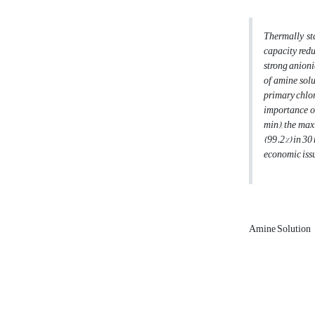
Thermally st
capacity redu
strong anioni
of amine solu
primary chlor
importance of
min), the ma
(99.2%) in 30
economic issu
Amine Solution