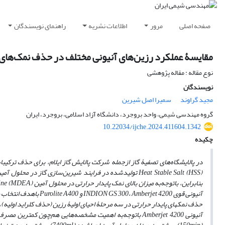
صفحه اصلی
مرور
اطلاعات نشریه
راهنمای نویسندگان
مقایسۀ عملکرد رزین‌های آنیونی مختلف در حذف نمک‌های پ
نوع مقاله : مقاله پژوهشی
نویسندگان
مجید گراوند
سمیرا اصل شیرین
گروه مهندسی شیمی، واحد بروجرد، دانشگاه آزاد اسلامی، بروجرد، ایران
10.22034/ijche.2024.411604.1342
چکیده
در پالایشگاه
های تصفیۀ گاز ازجمله شرکت پالایش گاز ایلام، برای حذف ترکی
(HSS)
Heat Stable Salt
تولیدشده در فرایند شیرین
سازی گاز در محلول آمی
بنابراین، باتوجه
به میزان بالای نمک پایدار حرارتی در محلول آمین
mine (MDEA)
آنیونی قوی
Amberjet 4200
،
INDION GS 300
و
Purolite A400
باهدف انتخاب 
حذف نمک­های پایدار حرارتی در سه مرحلۀ احیای اولیۀ رزین (حذف کلراید اولیه)، 
آنیونی
Amberjet 4200
باتوجه
به اهمیت مشخصه‌هایی هم
چون کمترین مصرف م