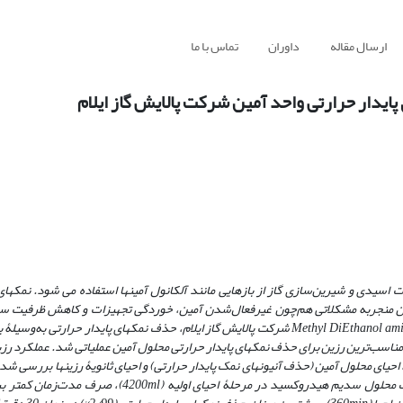
ارسال مقاله
داوران
تماس با ما
ایدار حرارتی واحد آمین شرکت پالایش گاز ایلام
بات اسیدی و شیرین
سازی گاز از بازهایی مانند آلکانول آمین­ها استفاده می ­شود. نمک­های
ن منجربه مشکلاتی هم
چون غیرفعال
شدن آمین، خوردگی تجهیزات و کاهش ظرفیت سام
Methyl DiEthanol a
شرکت پالایش گاز ایلام، حذف نمک­های پایدار حرارتی به‌وسیلۀ 
مناسب
ترین رزین برای حذف نمک­های پایدار حرارتی محلول آمین عملیاتی شد. عملکرد رزی
احیای محلول آمین (حذف آنیون­های نمک پایدار حرارتی) و احیای ثانویۀ رزین­ها بررسی شد
حلول سدیم هیدروکسید در مرحلۀ احیای اولیه (
4200ml)، صرف مدت
زمان کمتر بر