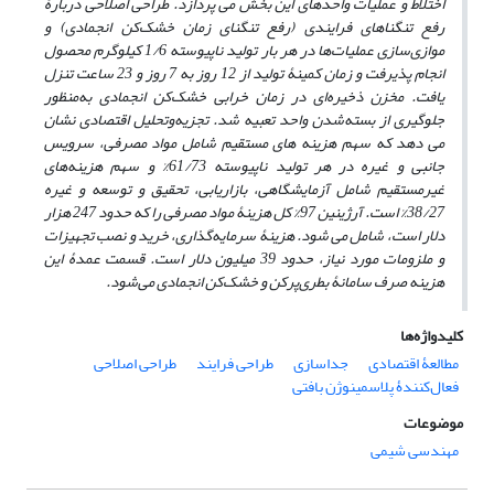
اختلاط و عملیات واحدهای این بخش می­ پردازد. طراحی اصلاحی دربارۀ
رفع تنگناهای فرایندی (رفع تنگنای زمان خشک‌کن انجمادی) و
موازی
سازی عملیات‌ها در هر بار تولید ناپیوسته 1/6 کیلوگرم محصول
انجام پذیرفت و زمان کمینۀ تولید از 12 روز به 7 روز و 23 ساعت تنزل
یافت. مخزن ذخیره‌ای در زمان خرابی خشک
کن انجمادی به
منظور
جلوگیری از بسته
شدن واحد تعبیه شد. تجزیه
وتحلیل اقتصادی نشان
می­ دهد که سهم هزینه­ های مستقیم شامل مواد مصرفی، سرویس
جانبی و غیره در هر تولید ناپیوسته 61/73% و سهم هزینه
های
غیرمستقیم شامل آزمایشگاهی، بازاریابی، تحقیق و توسعه و غیره
38/27% است. آرژینین 97% کل هزینۀ مواد مصرفی را که حدود 247 هزار
دلار است، شامل می­ شود. هزینۀ سرمایه
گذاری، خرید و نصب تجهیزات
و ملزومات مورد نیاز، حدود 39 میلیون دلار است. قسمت عمدۀ این
هزینه صرف سامانۀ بطری‌پرکن و خشک‌کن انجمادی می‌شود.
کلیدواژه‌ها
مطالعۀ اقتصادی
جداسازی
طراحی فرایند
طراحی اصلاحی
فعال‌کنندۀ پلاسمینوژن بافتی
موضوعات
مهندسی شیمی