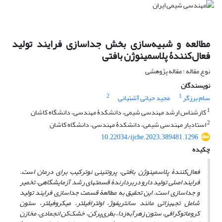
مطالعه و شبیه‌سازی بخش جداسازی فرایند تولید
فعال‌کنندۀ پلاسمینوژن بافتی
نوع مقاله : مقاله پژوهشی
نویسندگان
2
1
سام برزگر
مجید حیاتی آشتیانی
1
کارشناس ارشد مهندسی شیمی، دانشکدۀ مهندسی، دانشگاه کاشان
2
استادیار مهندسی شیمی، دانشکدۀ مهندسی، دانشگاه کاشان
10.22034/ijche.2023.389481.1296
چکیده
فعال‌کنندۀ پلاسمینوژن بافتی، پروتئینی نوترکیب برای درمان است.
فرایند اصلی تولید دارو دربردارندۀ قسمت­های رشد آزمایشگاهی، تخمیر
و جداسازی است. این تحقیق به مطالعۀ قسمت جداسازی فرایند تولید
شامل تجهیزاتی مانند سانتریفوژ، اولترافیلتر، میکروفیلتر، ستون
کروماتوگرافی، ستون زهرآبه‌زدا، بطری‌پرکن، خشک‌کن انجمادی، مخازن