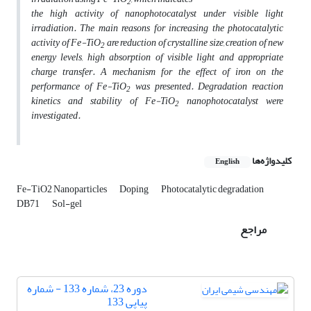
2
the high activity of nanophotocatalyst under visible light
irradiation.
The main reasons for increasing the photocatalytic
activity of Fe-TiO
are reduction of crystalline size, creation of new
2
energy levels, high absorption of visible light and appropriate
charge transfer.
A mechanism for the effect of iron on the
performance of Fe-TiO
was presented.
Degradation
reaction
2
kinetics and stability of Fe-TiO
nanophotocatalyst were
2
investigated.
کلیدواژه‌ها
English
Fe-TiO2 Nanoparticles
Doping
Photocatalytic degradation
DB71
Sol-gel
مراجع
دوره 23، شماره 133 - شماره
پیاپی 133