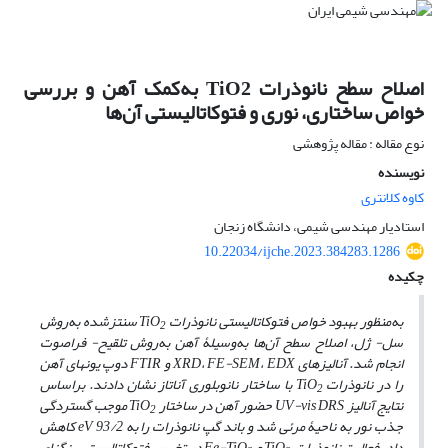
اصلاح سطح نانوذرات TiO2 به‌کمک آهن و بررسی
خواص ساختاری، نوری و فتوکاتالیستی آن‌ها
نوع مقاله : مقاله پژوهشی
نویسنده
کاوه کلانتری
استادیار مهندسی شیمی، دانشگاه زنجان
10.22034/ijche.2023.384283.1286
چکیده
به
منظور بهبود خواص فتوکاتالیستی نانوذرات
TiO
سنتزشده به
روش
2
سل- ژل، اصلاح سطح آن
ها به‌وسیلۀ آهن به
روش تلقیح- فراصوت
انجام شد. آنالیزهای
EDX
،
FE-SEM
،
XRD
و
FTIR
دوپ یون­های آهن
را در نانوذرات
TiO
با ساختار نانوبلوری آناتاز نشان دادند. براساس
2
نتایج آنالیز UV-vis DRS حضور آهن در ساختار TiO
موجب گستردگی
2
جذب نور به ناحیۀ مرئی شد و
باند گپ نانوذرات را به
eV
93/2 کاهش
داد. فعالیت نانوذرات
TiO
و
Fe-TiO
در تخریب فتوکاتالیستی رنگزای