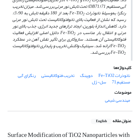
2
2
آبی مستقیم 71 (
DB71
) تحت تابش نور مرئی بررسی شد. میزان تخریب
رنگزا به‌وسیلۀ نانوذرات
Fe-TiO
بعد از 180 دقیقه تابش به 3/90%
2
رسید که نشان از فعالیت بالای نانوفتوکاتالیست تحت تابش نور مرئی
دارد. کاهش اندازۀ بلورین، ایجاد ترازهای جدید انرژی، جذب بالای نور
مرئی و انتقال بار مناسب در
Fe-TiO
دلایل اصلی افزایش فعالیت
2
فتوکاتالیستی آن هستند. سازوکاری برای تأثیر نقش آهن در عملکرد
Fe-TiO
ارائه شد. سینتیک واکنش تخریب و پایداری نانوفتوکاتالیست
2
Fe-TiO
بررسی شد.
2
کلیدواژه‌ها
نانوذرات Fe-TiO2
دوپینگ
تخریب فتوکاتالیستی
رنگزای آبی
مستقیم 71
سل- ژل
موضوعات
مهندسی شیمی
عنوان مقاله
English
Surface Modification of TiO2 Nanoparticles with