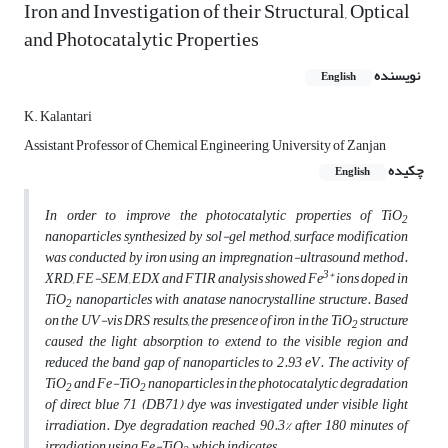
Iron and Investigation of their Structural, Optical
and Photocatalytic Properties
نویسنده
English
K. Kalantari
Assistant Professor of Chemical Engineering, University of Zanjan
چکیده
English
In order to improve the photocatalytic properties of TiO
2
nanoparticles synthesized by sol-gel method, surface modification
was conducted by iron using an impregnation-ultrasound method.
3+
XRD, FE-SEM, EDX and FTIR analysis showed Fe
ions doped in
TiO
nanoparticles with anatase nanocrystalline structure.
Based
2
on the UV-vis DRS results, the presence of iron in the TiO
structure
2
caused the light absorption to extend to the visible region and
reduced the band gap of nanoparticles to 2.93 eV.
The activity of
TiO
and Fe-TiO
nanoparticles in the photocatalytic degradation
2
2
of direct blue 71 (DB71) dye was investigated under visible light
irradiation.
Dye degradation reached 90.3% after 180 minutes of
irradiation using Fe-TiO
, which indicates