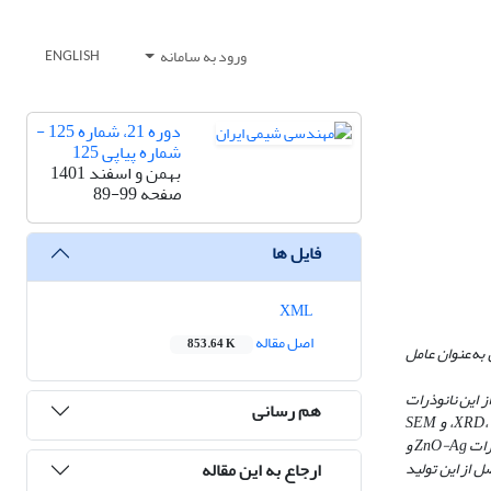
ورود به سامانه
ENGLISH
دوره 21، شماره 125 -
شماره پیاپی 125
بهمن و اسفند 1401
صفحه
89-99
فایل ها
XML
اصل مقاله
853.64 K
 به
عنوان عامل
از این نانوذرات
هم رسانی
XRD
، و
SEM
ZnO-Ag
و
ارجاع به این مقاله
هایی حاصل از این تولید