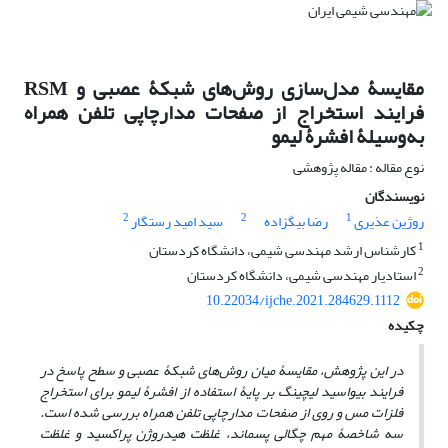
مقایسۀ مدل‌سازی روش‌های شبکۀ عصبی و RSM
فرایند استخراج از صفحات مدارچاپی تلفن همراه
به‌وسیلۀ افشرۀ لیمو
نوع مقاله : مقاله پژوهشی
نویسندگان
2
2
1
روژین عذیری
رضا بیگزاده
سید امید رستگار
1
کارشناس ارشد مهندسی شیمی، دانشگاه کردستان
2
استادیار مهندسی شیمی، دانشگاه کردستان
10.22034/ijche.2021.284629.1112
چکیده
در این پژوهش، مقایسۀ میان روش‌های شبکۀ عصبی و سطح پاسخ در
فرایند بیواسید لیچینگ بر پایۀ استفاده از افشرۀ لیمو برای استخراج
فلزات مس و روی از صفحات مدارچاپی تلفن همراه بررسی شده است.
سه شاخصۀ مهم چگالی پسماند، غلظت هیدروژن پراکسید و غلظت