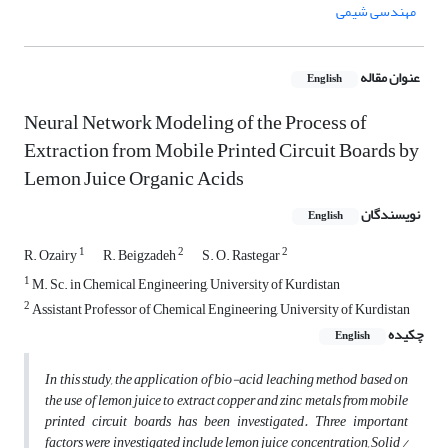
مهندسی شیمی
عنوان مقاله
English
Neural Network Modeling of the Process of
Extraction from Mobile Printed Circuit Boards by
Lemon Juice Organic Acids
نویسندگان
English
1
2
2
R. Ozairy
R. Beigzadeh
S. O. Rastegar
1
M. Sc. in Chemical Engineering, University of Kurdistan
2
Assistant Professor of Chemical Engineering, University of Kurdistan
چکیده
English
In this study, the application of bio-acid leaching method based on
the use of lemon juice to extract copper and zinc metals from mobile
printed circuit boards has been investigated. Three important
factors were investigated include lemon juice concentration, Solid /