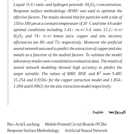
Liquid (S/L) ratio, and hydrogen peroxide (H
O
) concentration.
2
2
Response surface methodology (RSM) was used to optimize the
effective factors.
The results showed that for particles with a size of
150 to 180 μm at a constant temperature of 20 ° C and time 4 h under
optimal conditions including 1.41% (w/v) S/L ratio, 12.2% (v/v)
H
O
and 74% (v/v) lemon juice, copper and zinc recovery
2
2
efficiencies are 89% and 73%, respectively. Moreover, the artificial
neural network was used to predict the extraction of copper and zinc
metals as a function of the studied factors. To validate the model,
laboratory results were considered as evaluation data. The results of
neural network modeling showed high accuracy to predict the
2
target variable. The values of MRE, MSE, and R
were 9.485,
15.254, and 0.9356% for the copper extraction model and 1.854%,
1.094, and 0.9963% for the zinc extraction model, respectively.
کلیدواژه‌ها
English
Bio-Acid Leaching
Mobile Printed Circuit Boards (PCBs)
Response Surface Methodology
Artificial Neural Network