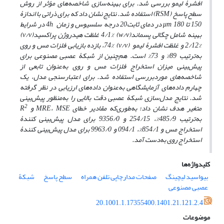
افشرۀ لیمو بررسی شد. برای بهینه‌سازی شاخصه‌های مؤثر از روش
سطح پاسخ (
RSM
) استفاده شد. نتایج نشان داد که برای ذراتی با اندازۀ
150 تا
180 در دمای ثابت20 درجه سلسیوس
μm
و زمان
4h در شرایط
بهینه شامل چگالی پسماند
(w/v)
4/1% غلظت هیدروژن پراکسید
(v/v)
2/12% و غلظت افشرۀ لیمو
(v/v)
74%، بازده بازیابی فلزات مس و روی
به‌ترتیب 89% و 73% است. هم‌چنین از شبکۀ عصبی مصنوعی برای
پیش‌بینی میزان استخراج فلزات مس و روی به‌عنوان تابعی از
شاخصه‌های موردبررسی استفاده شد. برای اعتبارسنجی مدل، یک
چهارم داده‌های آزمایشگاهی به‌عنوان داده‌های ارزیابی در نظر گرفته
شد. نتایج مدل‌سازی شبکۀ عصبی دقت بالایی را به‌منظور پیش‌بینی
2
متغیر هدف نشان داد؛ به‌طوری‌که مقادیر خطای
MSE
،
MRE
و
R
به‌ترتیب 485/9%، 254/15 و 9356/0 برای مدل پیش‌بینی کنندۀ
استخراج مس و 854/1%، 094/1 و 9963/0 برای مدل پیش‌بینی کنندۀ
استخراج روی به‌دست آمد.
کلیدواژه‌ها
بیواسید لیچینگ
صفحات مدارچاپی تلفن همراه
سطح پاسخ
شبکۀ
عصبی مصنوعی
20.1001.1.17355400.1401.21.121.2.4
موضوعات