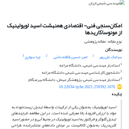
امکان‌سنجی فنی- اقتصادی همنهشت اسید لویولینیک
از مونوساکاریدها
نوع مقاله : مقاله پژوهشی
نویسندگان
3
2
1
سیامک علی پور
امیر حسین قافله باشی
چیا سواری
1
استادیار مهندسی شیمی، دانشگاه مراغه
2
دانشجوی کارشناسی مهندسی شیمی،دانشگاه مراغه
3
استادیار مهندسی شیمی، پژوهشگر مهمان، دانشگاه بیرمنگام
10.22034/ijche.2021.259392.1076
چکیده
اسید لویولینیک به‌عنوان یکی از ترکیبات واسطۀ تبدیل زیست‌توده به
مواد با ارزش افزودۀ بالا معرفی شده است. در این مطالعه، فرایندهای
تبدیل گلوکز و فرکتوز به اسید لویولینیک در محیط آبی و در حضور اسید
کلریدریک به‌عنوان کاتالیست بر مبنای داده‌های منتشرشده طراحی