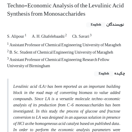
Techno-Economic Analysis of the Levulinic Acid
Synthesis from Monosaccharides
نویسندگان
English
1
2
3
S. Alipour
A. H. Ghafelebaashi
Ch. Savari
1
Assistant Professor of Chemical Engineering, University of Maragheh
2
B. Sc. Student of Chemical Engineering, University of Maragheh
3
Assistant Professor of Chemical Engineering, Research Fellow,
University of Birmingham
چکیده
English
Levulinic acid (LA) has been reported as an important building
block in the road map of converting biomass to value added
compounds. Since LA is a versatile molecule, techno-economic
analysis of its production from C-6 monosaccharides has been
investigated. In this study, the process of glucose and fructose
conversion to LA was designed in an aqueous solution in presence
of HCl as the homogeneous acid catalyst based on published data.
In order to perform the economic analysis, parameters were