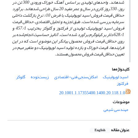
شده­اند. واحدهای تولیدی بر اساس آهنگ خوراک ورودی 300 تن در
روز، 330 روز کاری در سال و عمر مفید 20 سال طراحی شده­اند. برآورد
حداقل قیمت فروش اسید لویولینیک با فرض 10% نرخ بازگشت داخلی
سرمایه بررسی شده است. طبق تجزیه و تحلیل اقتصادی، حداقل قیمت
فروش اسید لویولینیک تولیدی از فرکتوز و گلوکز به‌ترتیب 457/1 و
628/1 دلار بر کیلوگرم برآورد شده است. آنالیز حساسیت انجام‌شده بر
روی حداقل قیمت فروش محصول بیانگر این موضوع است که در این
فرایندها، قیمت خوراک و بازده تولید اسید لویولینیک دو متغیر مهم در
تعیین حداقل قیمت فروش محصول هستند.
کلیدواژه‌ها
اسید لویولینیک
امکان‌سنجی فنی- اقتصادی
زیست‌توده
گلوکز
فرکتوز
20.1001.1.17355400.1400.20.118.1.0
موضوعات
مهندسی شیمی
عنوان مقاله
English