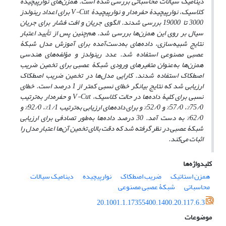
دینامیک سیالات محاسباتی بررسی شده است. همزن‌های نوارپیچیدۀ
کلاسیک، نوارپیچیدۀ حفره‌دار و نوارپیچیدۀ
V-Cut
برای اعداد رینولدز
3000 تا 19000 بررسی شدند. الگوی جریان و افت فشار برای جریان
سیال بر روی این همزن‌ها بررسی شد. هم‌چنین پس از تأیید اعتبار
نتایج شبیه‌سازی، داده‌های به‌دست‌آمده برای آموزش مدل شبکۀ
عصبی مصنوعی استفاده شد. عدد رینولدز و مؤلفه‌های هندسی
همزن‌ها به‌عنوان متغیرهای ورودی شبکۀ عصبی برای تخمین ضریب
اصطکاک استفاده‌
شدند. کارایی مدل‌ها در تخمین ضریب اصطکاک
ارزیابی شد که نتایج بیانگر خطای نسبی کمتر از 1 درصد است. خطای
نسبی برای کلیۀ داده‌ها در حالت کلاسیک،
V-Cut
و حفره‌دار به‌ترتیب
75/0%، 57/0% و 52/0% و برای داده‌های ارزیابی به‌ترتیب 1/1%، 92/0% و
62/0% به دست آمد.
30 درصد داده‌ها به‌طور تصادفی برای ارزیابی
شبکۀ عصبی در نظر گرفته شد که دقت بالای تخمین آن‌ها اعتبار مدل را
اثبات می‌کند.
کلیدواژه‌ها
همزن استاتیک
ضریب اصطکاک
نوارپیچیده
دینامیک سیالات
محاسباتی
شبکۀ عصبی مصنوعی
20.1001.1.17355400.1400.20.117.6.3
موضوعات