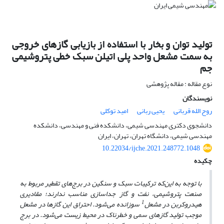
تولید توان و بخار با استفاده از بازیابی گازهای خروجی
به سمت مشعل واحد پلی اتیلن سبک خطی پتروشیمی
جم
نوع مقاله : مقاله پژوهشی
نویسندگان
روح الله قربانی
یحیی ربانی
امید توکلی
دانشجوی دکتری مهندسی شیمی، دانشکده فنی و مهندسی، دانشکده
مهندسی شیمی، دانشگاه تهران، تهران، ایران
10.22034/ijche.2021.248772.1048
چکیده
با توجه به این‌که ترکیبات سبک و سنگین در برج‌های تقطیر مربوط به
صنعت پتروشیمی، نفت و گاز جداسازی مناسب ندارند؛ مقادیری
1
هیدروکربن در مشعل
سوزانده می‌شود. احتراق این گازها در مشعل
موجب تولید گازهای سمی و خطرناک در محیط زیست می‌شود. در برج