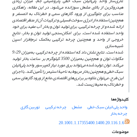
عاری‌ساز واحد پلی‌اتیلن سبک خطی پتروشیمی جم، میزان زیادی
هیدروکربن از بالای مشعل سوزانده می‌شود. در این مقاله، راهکاری
مناسب برای جلوگیری از ورود گازهای سمی و خطرناک به اتمسفر و
هم‌چنین استفاده از انرژی سوخت فسیلی و ترکیبات آن از منظر اقتصادی
ارائه شده و از چرخه ترکیبی، برای تولید توان و بخار آب مفید برای خود
واحد استفاده شده است. برای امکان‌سنجی تولید توان و بخار، نتایج
خروجی از واحد و هم‌چنین چرخه ترکیبی به‌کمک نرم‌افزار اسپن
شبیه‌سازی
شده است. نتایج نشان داد که استفاده از چرخه ترکیبی، به‌میزان 9/29
مگاوات توان و هم‌چنین به‌میزان 3500 کیلوگرم بر ساعت بخار تولید
می‌کند. توان تولیدشده می‌تواند برق مورد نیاز کمپرسور واحد پلی‌اتیلن
سبک خطی و هم‌چنین بخار مربوط به ناحیۀ استیمر را تأمین کند. با اجرای
این طرح، می‌توان علاوه بر برتری‌های اقتصادی،مانع از ورود گازهای سمی
و خطرناک به محیط زیست شد.
کلیدواژه‌ها
واحد پلی اتیلن سبک خطی
مشعل
چرخه ترکیبی
توربین گازی
چرخه بخار
20.1001.1.17355400.1400.20.116.1.6
موضوعات