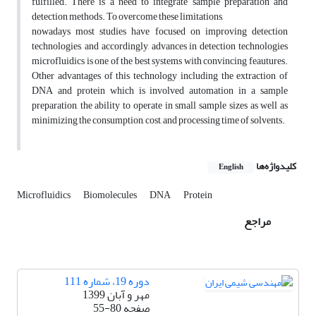
fulfilled. There is a need to integrate sample preparation and
detection methods. To overcome these limitations,
nowadays most studies have focused on improving detection
technologies, and accordingly, advances in detection technologies
microfluidics is one of the best systems with convincing feautures.
Other advantages of this technology including the extraction of
DNA and protein which is involved automation in a sample
preparation, the ability to operate in small sample sizes as well as
minimizing the consumption, cost, and processing time of solvents.
کلیدواژه‌ها
English
Microfluidics
Biomolecules
DNA
Protein
مراجع
دوره 19، شماره 111
مهر و آبان 1399
صفحه
55-80