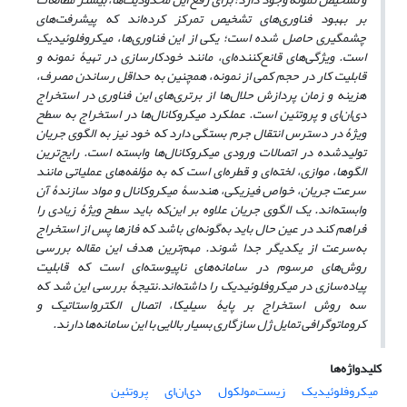
بر بهبود فناوری‌های تشخیص تمرکز کرده‌اند که پیشرفت‌های
چشمگیری حاصل شده است؛ یکی از این فناوری‌‌ها، میکروفلوئیدیک
است. ویژگی‌های قانع‌کننده‌ای، مانند خودکارسازی در تهیۀ نمونه و
قابلیت کار در حجم کمی از نمونه، همچنین به حداقل رساندن مصرف،
هزینه و زمان پردازش حلال‌ها از برتری‌های این فناوری‌ در استخراج
دی‌ان‌ای و پروتئین است. عملکرد میکروکانال‌ها در استخراج به سطح
ویژۀ در دسترس انتقال جرم بستگی دارد که خود نیز به الگوی جریان
تولید
شده در اتصالات ورودی میکروکانال‌ها وابسته است. رایج‌ترین
الگوها، موازی، لخته‌ای و قطره‌ای است که به مؤلفه‌های عملیاتی مانند
سرعت جریان، خواص فیزیکی، هندسۀ میکروکانال و مواد سازندۀ آن
وابسته‌اند. یک الگوی جریان علاوه بر این‌که باید سطح ویژۀ زیادی را
فراهم کند در عین ‌حال باید به‌گونه‌ای باشد که فازها پس از استخراج
به‌سرعت از یکدیگر جدا شوند. مهم‌ترین هدف این مقاله بررسی
روش‌های مرسوم در سامانه‌های ناپیوسته‌ای است که قابلیت
پیاده‌سازی در میکروفلوئیدیک را داشته‌اند.نتیجۀ بررسی این شد که
سه روش استخراج بر پایۀ سیلیکا، اتصال الکترواستاتیک و
کروماتوگرافی تمایل ژل سازگاری بسیار بالایی با این سامانه‌‌ها دارند.
کلیدواژه‌ها
میکروفلوئیدیک
زیست‌مولکول
دی‌ان‌ای
پروتئین