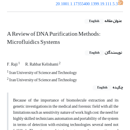
20.1001.1.17355400.1399.19.111.5.3
عنوان مقاله
English
A Review of DNA Purification Methods:
Microfluidics Systems
نویسندگان
English
1
2
F. Raji
R. Rahbar Kelishami
1
Iran University of Science and Technology
2
Iran University of Science and Technology
چکیده
English
Because of the importance of biomolecule extraction and its
genetic investigations in the medical and forensic field with all the
limitations such as sensitivity, nature of work, high cost, the need for
highly skilled technicians, automation and portability of the system
in terms of detection with existing technologies, several need not