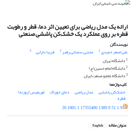
ارائه یک مدل ریاضی برای تعیین اثر دما، قطر و رطوبت
قطره بر روی عملکرد یک خشک‌کن پاششی صنعتی
نویسندگان
3
2
1
علی اصغر حمیدی
مجتبی سمنانی رهبر
فریبا دارابی
1
دانشگاه تهران
2
دانشگاه امام حسین(ع)
3
دانشگاه علم و صنعت ایران
کلیدواژه‌ها
خشک‌کن پاششی
مدل ریاضی
دمای خوراک
اوریفیس (روزنه)
قطره
20.1001.1.17355400.1389.9.51.1.9
عنوان مقاله
English