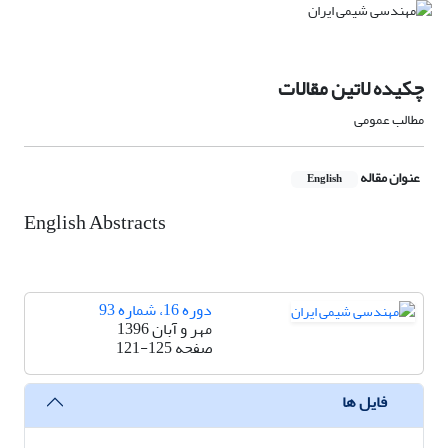
چکیده لاتین مقالات
مطالب عمومی
عنوان مقاله
English
English Abstracts
دوره 16، شماره 93
مهر و آبان 1396
صفحه
121-125
فایل ها