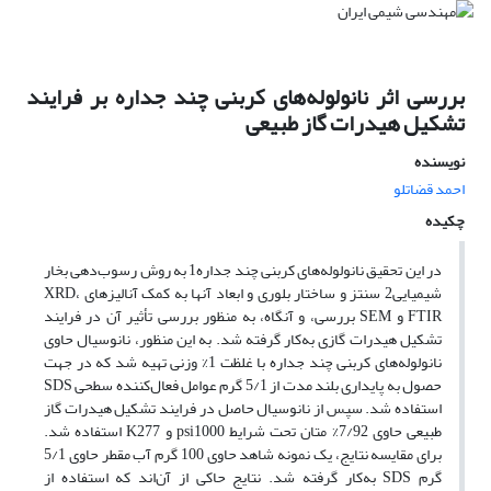
بررسی اثر نانولوله‌های کربنی چند‌ جداره بر فرایند
تشکیل هیدرات گاز طبیعی
نویسنده
احمد قضاتلو
چکیده
در این تحقیق نانولوله‌های کربنی چند جداره1 به روش رسوب‌دهی بخار
شیمیایی2 سنتز و ساختار بلوری و ابعاد آنها به کمک آنالیز‌های XRD،
FTIR و SEM بررسی، و آنگاه، به منظور بررسی تأثیر آن در فرایند
تشکیل هیدرات گازی به‌کار گرفته شد. به این منظور، نانوسیال حاوی
نانولوله‌های کربنی چند جداره با غلظت 1% وزنی تهیه شد که در جهت
حصول به پایداری بلند مدت از 5/1 گرم عوامل فعال‌کننده سطحی SDS
استفاده شد. سپس از نانوسیال حاصل در فرایند تشکیل هیدرات گاز
طبیعی حاوی 7/92% متان تحت شرایط psi1000 و K277 استفاده شد.
برای مقایسه نتایج، یک نمونه شاهد حاوی 100 گرم آب مقطر حاوی 5/1
گرم SDS به‌کار گرفته شد. نتایج حاکی از آن‌اند که استفاده از