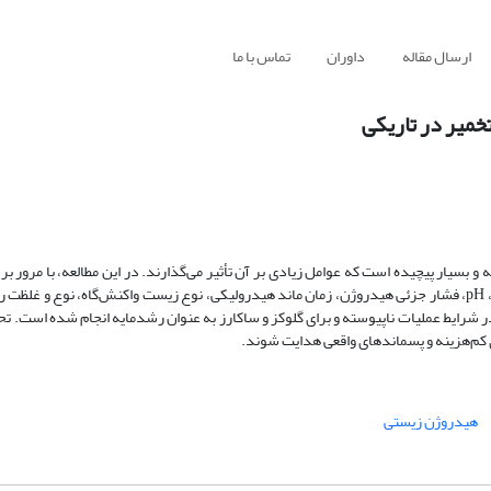
ارسال مقاله
داوران
تماس با ما
خمیر در تاریکى
بسیار پیچیده است که عوامل زیادى بر آن تأثیر می‌گذارند. در این مطالعه، با مرور بر
تولید هیدروژن زیستى به روش تخمیر در تاریکى، شامل آماده‌سازی تلقیح، دما، pH، فشار جزئى هیدروژن، زمان ماند هیدرولیکى، نوع زیست واکنش‌گاه، ن
ایط عملیات ناپیوسته و براى گلوکز و ساکارز به عنوان رشدمایه انجام شده است. تحق
 کم‌هزینه و پسماندهاى واقعى هدایت شوند.
هیدروژن زیستى