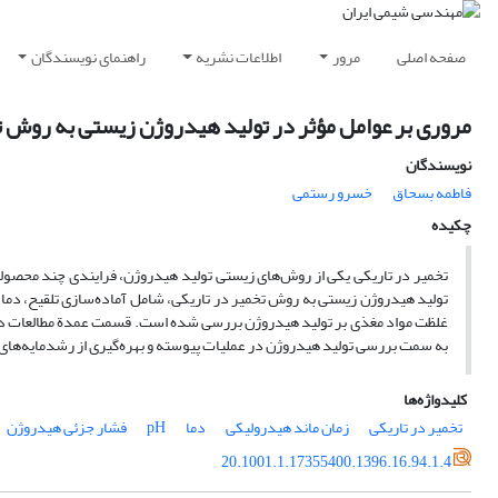
صفحه اصلی
مرور
اطلاعات نشریه
راهنمای نویسندگان
مرورى بر عوامل مؤثر در تولید هیدروژن زیستى به روش ت
نویسندگان
فاطمه بسحاق
خسرو رستمی
چکیده
تخمیر در تاریکى یکى از روش‌هاى زیستى تولید هیدروژن، فرایندی چند محصوله و 
غلظت مواد مغذى بر تولید هیدروژن بررسى شده است. قسمت عمدة مطالعات در شر
به سمت بررسى تولید هیدروژن در عملیات پیوسته و بهره‌گیری از رشدمایه‌هاى
کلیدواژه‌ها
تخمیر در تاریکى
زمان ماند هیدرولیکى
دما
pH
فشار جزئى هیدروژن
20.1001.1.17355400.1396.16.94.1.4