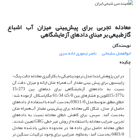
معادله تجربی برای پیش‌بینی میزان آب اشباع
گازطبیعی بر مبنای دادهای آزمایشگاهی
نویسندگان
ابوالفضل سلیمانی
ناصر تیموری خانه سری
چکیده
در این پژوهش ابتدا مدل ترمودینامیکی با بکارگیری معادله حالت پنگ-
رابینسون برای پیش بینی مقدار آب همراه متان ارائه و میزان دقت آن
نسبت به داده‌های آزمایشگاهی برای دماهای بین 15/273
تا15/377کلوین و فشارهای بین 5/0تا 61/34 مگاپاسکال آزموده شد؛
خطای مطلق متوسط مدل 03611/0 به‌دست آمده با استفاده از داده‌های
حاصل از مدل، شکل کلی معادله برای پیش‌بینی مقدار آب‌همراه متان
به‌دست آمد. سپس، برای کاهش خطای معادله نسبت به داده‌های
تجربی، ضرایب معادله با استفاده از روش غیر خطی GRG تعیین شدند،
خطای معادله حاصل برای داده ها در محدوده دمایی یادشده معادل
0403/0 به‌دست آمد؛ به‌علاوه، ضرایبی برای وجود ترکیبات سنگین تر