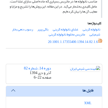
مناسب نانولوله ها در ماتریس بسپاری که ماده اصلی سازای غشا است،
عامل کلیدی به‌شمار می‌آید. در این مقاله، این روش‌ها را تشریح و مزایا و
معایب آن ها را بیان کرده‌ایم.
کلیدواژه‌ها
نانولوله کربنی
غشای نانولوله کربنی
باکی پیپر
رسوب دهی بخار
شیمیایی
ماتریس مخلوط نانولوله کربنی
20.1001.1.17355400.1394.14.82.1.6
دوره 14، شماره 82
آذر و دی 1394
صفحه
6-22
فایل ها
XML