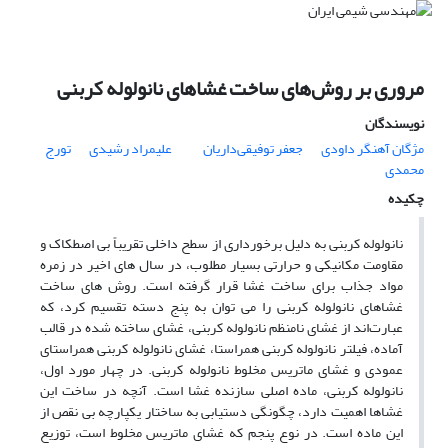
مروری بر روش‌های ساخت غشاهای نانولوله کربنی
نویسندگان
مژگان آهنگر داودی
جعفر توفیقی‌داریان
علیمراد رشیدی
تورج
محمدی
چکیده
نانولوله کربنی به دلیل برخورداری از سطح داخلی تقریباً بی اصطکاک و
مقاومت مکانیکی و حرارتی بسیار مطلوب، در سال های اخیر در زمره
مواد جذاب برای ساخت غشا قرار گرفته است. روش های ساخت
غشاهای نانولوله کربنی را می توان به پنج دسته تقسیم کرد، که
عبارت‌اند از غشای نامنظم نانولوله کربنی، غشای ساخته شده در قالب
آماده، فیلتر نانولوله کربنی همراستا، غشای نانولوله کربنی همراستای
عمودی و غشای ماتریس مخلوط نانولوله کربنی. در چهار مورد اول،
نانولوله کربنی، ماده اصلی سازنده غشا است. آنچه در ساخت این
غشاها اهمیت دارد، چگونگی دستیابی به ساختار یکپارچه بی نقص از
این ماده است. در نوع پنجم که غشای ماتریس مخلوط است، توزیع