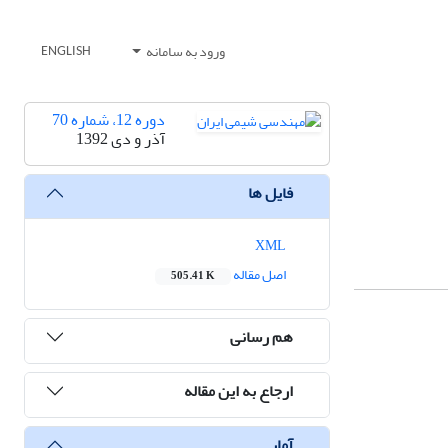
ورود به سامانه
ENGLISH
دوره 12، شماره 70
آذر و دی 1392
فایل ها
XML
اصل مقاله
505.41 K
هم رسانی
ارجاع به این مقاله
آمار