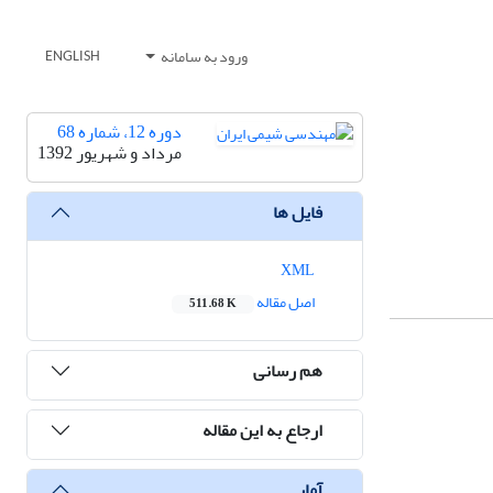
ورود به سامانه
ENGLISH
دوره 12، شماره 68
مرداد و شهریور 1392
فایل ها
XML
اصل مقاله
511.68 K
هم رسانی
ارجاع به این مقاله
آمار