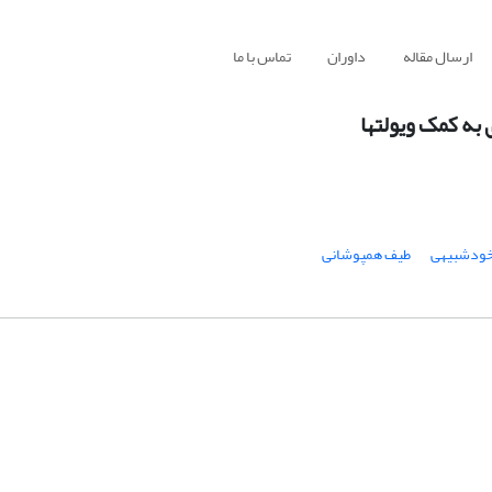
ارسال مقاله
داوران
تماس با ما
 به کمک ویولتها
ودشبیهی
طیف همپوشانی