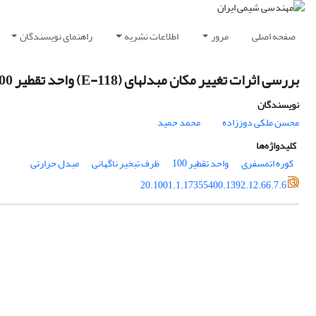
صفحه اصلی
مرور
اطلاعات نشریه
راهنمای نویسندگان
بررسی اثرات تغییر مکان مبدلهای (E-118) واحد تقطیر 100 پالایشگاه آبادان بر روی عملکرد کوره و برج تبخیر ناگهانی
نویسندگان
محسن ملکی دوززاده
محمد حمید
کلیدواژه‌ها
کوره اتمسفری
واحد تقطیر 100
ظرف تبخیر ناگهانی
مبدل حرارتی
20.1001.1.17355400.1392.12.66.7.6