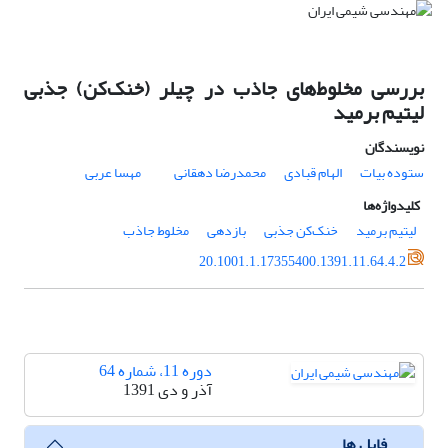
بررسی مخلوط‌های جاذب در چیلر (خنک‌کن) جذبی
لیتیم برمید
نویسندگان
ستوده بیات
الهام قبادی
محمدرضا دهقانی
مهسا عربی
کلیدواژه‌ها
لیتیم برمید
خنک‌کن جذبی
بازدهی
مخلوط جاذب
20.1001.1.17355400.1391.11.64.4.2
دوره 11، شماره 64
آذر و دی 1391
فایل ها