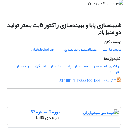
شبیه‌سازی پایا و بهینه‌سازی رآکتور ثابت بستر تولید
دی‌متیل‌اتر
نویسندگان
محمد فارسی
عبدالحسین جهانمیری
رضا اسلاملوئیان
کلیدواژه‌ها
رآکتور ثابت بستر
شبیه‎سازی پایا
مدلسازی ناهمگن
بهینه‌سازی
فرایند
20.1001.1.17355400.1389.9.52.7.7
دوره 9، شماره 52
آذر و دی 1389