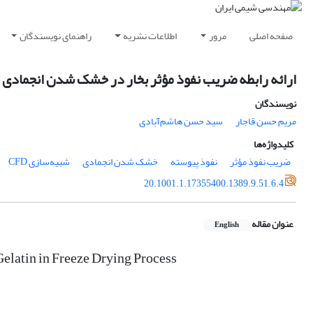
صفحه اصلی
مرور
اطلاعات نشریه
راهنمای نویسندگان
ارائه رابطه ضریب نفوذ مؤثر بخار در خشک شدن انجمادی ژلات
نویسندگان
مریم حسن قاجار
سید حسن هاشم‌آبادی
کلیدواژه‌ها
ضریب نفوذ مؤثر
نفوذ پیوسته
خشک شدن انجمادی
شبیه‌سازی CFD
20.1001.1.17355400.1389.9.51.6.4
عنوان مقاله
English
Gelatin in Freeze Drying Process