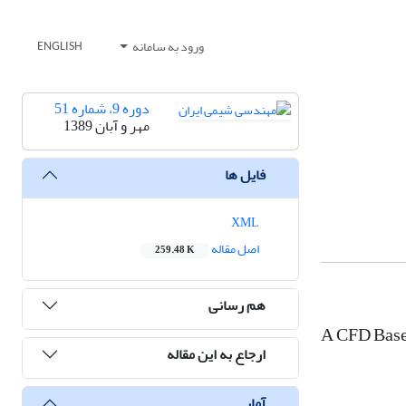
ورود به سامانه
ENGLISH
دوره 9، شماره 51
مهر و آبان 1389
فایل ها
XML
اصل مقاله
259.48 K
هم رسانی
A CFD Based
ارجاع به این مقاله
آمار