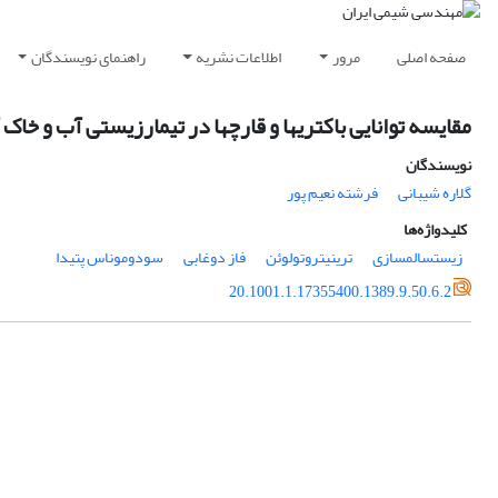
صفحه اصلی
مرور
اطلاعات نشریه
راهنمای نویسندگان
مقایسه توانایی باکتری‎ها و قارچ‎ها در تیمارزیستی آب و خاک آلوده به 2،4،6-تری‎نیتروتولوئن
نویسندگان
گلاره شیبانی
فرشته نعیم پور
کلیدواژه‌ها
زیست‎سالم‎سازی
تری‎نیتروتولوئن
فاز دوغابی
سودوموناس پتیدا
20.1001.1.17355400.1389.9.50.6.2