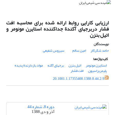
ارزیابی کارایی روابط ارائه شده برای محاسبه افت
فشار دربرجهای آکندة جداکننده استایرن مونومر و
اتیل بنزن
نویسندگان
حامد شکرکار
امین سالم
سیروس شفیعی
کلیدواژه‌ها
استایرن مونومر
اتیل بنزن
برجهای آکنه
مواد بازدارندة پدیده
پلیمریزاسیون
افت فشار
20.1001.1.17355400.1388.8.44.2.9
دوره 8، شماره 44
آذر و دی 1388