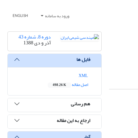
ورود به سامانه
ENGLISH
دوره 8، شماره 43
آذر و دی 1388
فایل ها
XML
اصل مقاله
498.26 K
هم رسانی
ارجاع به این مقاله
آمار