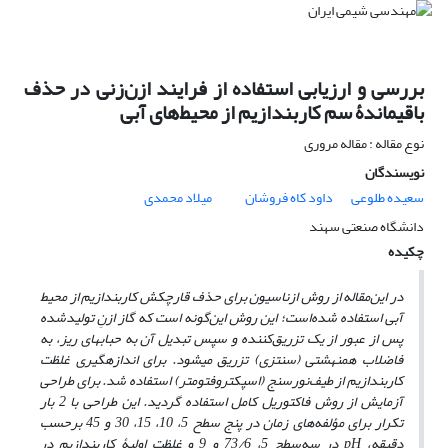
بررسی و ارزیابی استفاده از فرایند ازن‌زنی در حذف
باقیماندۀ سم کاربندازیم از محیط‌های آبی
نوع مقاله : مقاله مروری
نویسندگان
سعیده طلوعی
داود کاه فروشان
میلاد محمدی
دانشگاه صنعتی سهند
چکیده
در این‌مقاله از روش ازناسیون برای حذف قارچ­کش کاربندازیم از محیط
آبی استفاده شده‌است؛
این روش این‌گونه است که گاز ازنِ تولیدشده
پس از عبور از یک تزریق‌کننده و سپس تبدیل آن به حباب­های ریز، به
فاضلاب همنهشتی (سنتزی) تزریق می­شود. برای اندازه­گیری غلظت
کاربندازیم از طیف‌نورسنج (اسپکتروفتومتر) استفاده شد. برای طراحی
آزمایش از روش فاکتوریل کامل استفاده گردید. این طراحی با 2 بار
تکرار برای مؤلفه‌های زمان در پنج سطح 5، 10، 15، 30 و 45 برحسب
دقیقه،
pH
در سه‌سطح 5، 73/6 و 9 و غلظت اولیۀ کاربندازیم در