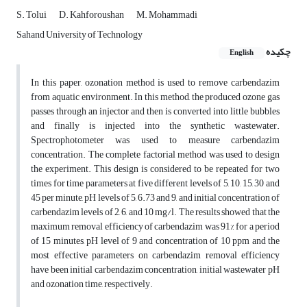
S. Tolui
D. Kahforoushan
M. Mohammadi
Sahand University of Technology
چکیده
English
In this paper, ozonation method is used to remove carbendazim
from aquatic environment. In this method, the produced ozone gas
passes through an injector and then is converted into little bubbles
and finally is injected into the synthetic wastewater.
Spectrophotometer was used to measure carbendazim
concentration. The complete factorial method was used to design
the experiment. This design is considered to be repeated for two
times for time parameters at five different levels of 5, 10, 15, 30 and
45 per minute, pH levels of 5, 6.73 and 9, and initial concentration of
carbendazim levels of 2, 6, and 10 mg/l. The results showed that the
maximum removal efficiency of carbendazim was 91% for a period
of 15 minutes, pH level of 9 and concentration of 10 ppm and the
most effective parameters on carbendazim removal efficiency
have been initial carbendazim concentration, initial wastewater pH
and ozonation time, respectively.