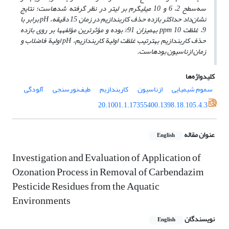
سه‌سطح 2، 6 و 10 میلی­گرم بر لیتر در نظر گرفته شده­است؛
نتایج
نشان‌داد حداکثر بازده حذف کاربندازیم در زمان 15 دقیقه،
pH
برابر با
9، غلظت
10 به­میزان 91% بوده
ppm
و مؤثرترین مؤلفه­ها بر روی بازده
حذف کاربندازیم به­ترتیب غلظت اولیة کاربندازیم،
pH
اولیة فاضلاب و
زمان ازناسیون بوده­است.
کلیدواژه‌ها
سموم شیمیایی
ازناسیون
کاربندازیم
طیف‌نورسنجی
آلودگی
20.1001.1.17355400.1398.18.105.4.3
عنوان مقاله
English
Investigation and Evaluation of Application of
Ozonation Process in Removal of Carbendazim
Pesticide Residues from the Aquatic
Environments
نویسندگان
English