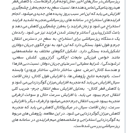
ریزسیالش در سال
های اخیر، محل توجه قرار گرفته
است. با کاهش قطر
هیدرودینامیکی تماس
دهنده ­ها، نسبت سطح به حجم به
طرز چشم
گیری
افزایش می ­یابد که این امر سبب بروز پدیده ­های جدیدی می­شود. انجام
فرایندهای استخراج در سامانه­ های ریزسیالشی منجربه تشدید فرایند
استخراج می­ شود و زمان فرایند را به
طرز چشم
گیری کاهش می­ دهد و
باعث کنترل
پذیری آسان­تر و ایمن­تر شدن فرایند نیز می­ شود. راندمان
یک دستگاه ریزسیالشی برای استخراج، به سطح در دسترس انتقال
جرم و طول نفوذ بستگی دارد که این خود به نوع الگوی جریان دوفازی
تشکیل
شده بستگی دارد. تشکیل الگوهای مختلف به مشخصه‌هایی
مانند خواص فیزیکی مایعات (چگالی، گران‌روی، کشش سطحی،
ترشوندگی)، شرایط عملیاتی (سرعت­های جریان دوفاز، نسبت دبی فازها)
و هندسۀ کانال (عرض، عمق، ساختار داخلی، ساختار ورودی) وابسته
است. باتوجه
به نتایج پژوهش ­ها، با افزایش طول کانال، زمان اقامت
سیال افزایش می­ یابد که منجربه افزایش میزان گوگردزدایی می ­شود و
با کاهش قطر کانال- به
دلیل افزایش سطح انتقال جرم- ضریب کلی
انتقال جرم بهبود می ­یابد. با افزایش سرعت حلال و سوخت ازطرفی
منجربه بهبود ضریب انتقال جرم حجمی می­شود و ازطرف دیگر با افزایش
سرعت، زمان اقامت سیال در میکروکانال کاهش می ­یابد که منجربه
کاهش میزان گوگردزدایی می شود. در این مطالعه، پژوهش ­های مربوط
به گوگردزدایی استخراجی و مشخصه‌های مهم فرایندی در سامانه ­های
ریزسیالشی بررسی شده‌است.