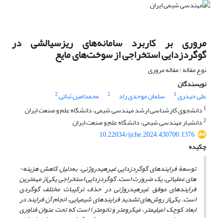
مروری بر کاربرد سامانه‌های ریزسیالشی در
گوگردزدایی استخراجی از سوخت‌های مایع
نوع مقاله : مقاله مروری
نویسندگان
2
2
1
علی حیدری
سلمان موحدی راد
محمدامین ثباتی
1
دانشجوی کارشناسی ارشد مهندسی شیمی، دانشگاه علم و صنعت ایران
2
دانشیار مهندسی شیمی، دانشگاه علم و صنعت ایران
10.22034/ijche.2024.430700.1376
چکیده
توسعۀ فرایندهای گوگردزدایی غیرهیدروژنی، به
دلیل کاهش هزینه­
های عملیاتی، یک ضرورت است. گوگردزدایی استخراجی یکی
از مهم­ترین
فرایندهای موفق غیرهیدروژنی در حذف ترکیبات مختلف گوگردی
است. یکی
از روش
های تشدید فرایندهای شیمیایی، انجام آن فرایند در
ابعاد کوچک (میلی­متر، میکرومتر و نانومتر) است که تحت عنوان فناوری