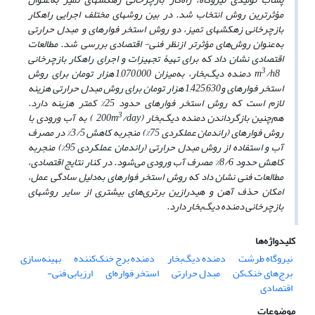
مؤثرترین روش انتخاب شد. در بین روش­های مختلف اجرایی راهکار
بازچرخانی زهکش­های تمیز، دو روش استخر فواره­ای و مبدل حرارتی
به
عنوان روش‌های مؤثرتر ازنظر فنی- اقتصادی بررسی شد. مطالعات
اقتصادی نشان داد که برای تهیۀ تجهیزات و اجرای راهکار بازچرخانی
3
8
/h
m
دمنده
دیگ‌بخار، به
میزان 1,070,000 هزار تومان برای روش
استخر فواره­ای و1,425,630 هزار تومان برای روش مبدل حرارتی هزینه
لازم است که روش استخر فواره­ای حدود 25% کمتر هزینه دارد.
3
هم‌چنین بازگرداندن
دمنده
دیگ‌بخار (200
/day
m
) به آب ورودی با
روش فواره­ای (راندمان عملکردی 75%) منجربه کاهش 3/5% در مصرف
آب و استفاده از روش مبدل حرارتی (راندمان عملکردی 95%) منجربه
کاهش حدود 8/6% مصرف آب ورودی می‌شود. در کنار نتایج اقتصادی،
مطالعات فنی نشان داد که روش استخر فواره­ای به
دلیل سادگی عمل،
امکان حذف آهن و هیدرازین برتری‌های بیشتری از سایر روش­های
بازچرخانی
دمنده
دیگ‌بخار دارد.
کلیدواژه‌ها
نیروگاه‌ طرشت
دمنده دیگ‌بخار
دمنده برج خنک‌کننده
بهینه‌سازی
برج‌های خنک‌کن
مبدل حرارتی
استخر فواره‌ای
ارزیابی فنی-
اقتصادی
موضوعات