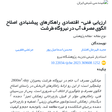
ارزیابی فنی- اقتصادی راهکارهای پیشنهادی اصلاح
الگوی مصرف آب در نیروگاه طرشت
نوع مقاله : مقاله پژوهشی
نویسندگان
مجید قهرمان افشار
محسن اسماعیل پور
مرتضی فقیهی
استادیار شیمی تجزیه، پژوهشگاه نیرو
10.22034/ijche.2023.369608.1252
چکیده
3
میانگین مصرف آب خام در نیروگاه طرشت به
میزان 2800
/day
m
چشم‌گیر است؛ از این رو ارائۀ راه‌کارهای اثربخش در راستای اصلاح
الگوی مصرف و جلوگیری از اتلاف آب ضروری است. پس از بررسی­های
2
1
فنی، راه‌کارهای مؤثر از قبیل بازچرخانی زهکش تمیز
دمنده
3
دیگ‌بخار، زهکش شست‌وشوی صافی­های رزینی
، تصفیه و بازچرخانی
دمنده
برج­های خنک­کننده و غیره مطالعه شد. باتوجه
به حجم و کیفیت
پساب تولیدی نیروگاه، راه‌کار بازچرخانی زهکش­های تمیز به
عنوان