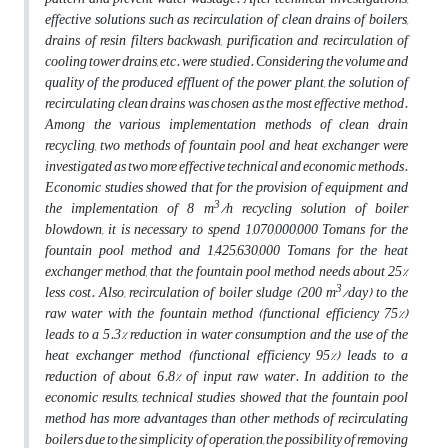
effective solutions such as recirculation of clean drains of boilers,
drains of resin filters backwash, purification and recirculation of
cooling tower drains, etc. were studied. Considering the volume and
quality of the produced effluent of the power plant, the solution of
recirculating clean drains was chosen as the most effective method.
Among the various implementation methods of clean drain
recycling, two methods of fountain pool and heat exchanger were
investigated as two more effective technical and economic methods.
Economic studies showed that for the provision of equipment and
3
the implementation of 8 m
/h recycling solution of boiler
blowdown, it is necessary to spend 1,070,000,000 Tomans for the
fountain pool method and 1,425,630,000 Tomans for the heat
exchanger method, that the fountain pool method needs about 25%
3
less cost. Also, recirculation of boiler sludge (200 m
/day) to the
raw water with the fountain method (functional efficiency 75%)
leads to a 5.3% reduction in water consumption and the use of the
heat exchanger method (functional efficiency 95%) leads to a
reduction of about 6.8% of input raw water. In addition to the
economic results, technical studies showed that the fountain pool
method has more advantages than other methods of recirculating
boilers due to the simplicity of operation, the possibility of removing