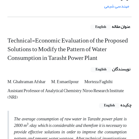
مهندسی شیمی
عنوان مقاله
English
Technical-Economic Evaluation of the Proposed
Solutions to Modify the Pattern of Water
Consumption in Tarasht Power Plant
نویسندگان
English
M. Ghahraman Afshar
M. Esmaeilpour
Morteza Faghihi
Assistant Professor of Analytical Chemistry, Niroo Research Institute
(NRI)
چکیده
English
The average consumption of raw water in Tarasht power plant is
3
2800 m
/day, which is considerable, and therefore it is necessary to
provide effective solutions in order to improve the consumption
pattern and prevent water wastage. After technical investigations,