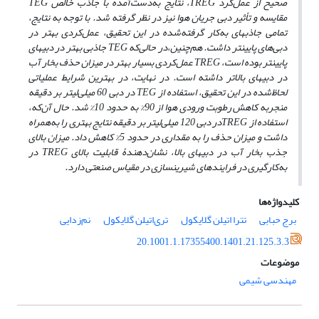
صحیح از عمل‌کرد
TREG
، نتایج به‌دست‌آمده با جاذب خالص
TEG
مقایسه و تأثیر دبی جریان هوا نیز در نظر گرفته شد. با توجه به نتایج،
تمامی جاذب­های به‌کار گرفته‌شده در این تحقیق، عمل‌کردی بهتر در
دبی‌های پایین­تر داشت. هم‌چنین،در حالی‌که
TEG
جاذبی بهتر در دبی­های
پایین­تر بوده است،
TREG
عمل‌کردی بسیار بهتر در میزان حذف بخار آب
در دبی­های بالاتر داشته است. در نهایت، در بهترین شرایط عملیاتی
لحاظ‌شده در این تحقیق، استفاده از
TEG
در دبی 60 میلی‌لیتر بر دقیقه
منجربه کاهش رطوبت ورودی هوا از 90% به حدود 10% شد. حال آن‌که،
استفاده از
TREG
در دبی 120 میلی‌لیتر بر دقیقه نتایج بهتری را به‌همراه
داشت و میزان حذف را به مقداری در حدود 5% کاهش داد. میزان بالای
جذب بخار آب در دبی­های بالا، نشان‌دهندۀ قابلیت بالای
TREG
در
به‌کارگیری در فرایندهای شیرین­سازی در مقیاس صنعتی دارد.
کلیدواژه‌ها
برج حبابی
تترا اتیلن گلایکول
تری‌اتیلن گلایکول
نم‌زدایی
20.1001.1.17355400.1401.21.125.3.3
موضوعات
مهندسی شیمی