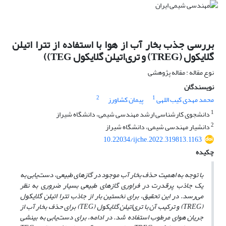
بررسی جذب بخار آب از هوا با استفاده از تترا اتیلن
گلایکول (TREG) و تری‌اتیلن گلایکول TEG))
نوع مقاله : مقاله پژوهشی
نویسندگان
2
1
محمد مهدی کیب اللهی
پیمان کشاورز
1
دانشجوی کارشناسی ارشد مهندسی شیمی، دانشگاه شیراز
2
دانشیار مهندسی شیمی، دانشگاه شیراز
10.22034/ijche.2022.319813.1163
چکیده
با توجه به اهمیت حذف بخار آب موجود در گازهای طبیعی، دست‌یابی به
یک جاذب پرقدرت در فراوری گازهای طبیعی بسیار ضروری به نظر
می‌رسد. در این تحقیق، برای نخستین بار از جاذب تترا اتیلن گلایکول
(TREG)
و ترکیب آن با تری‌اتیلن گلایکول
(TEG)
برای حذف بخار آب از
جریان هوای مرطوب استفاده شد. در ادامه، برای دست‌یابی به بینشی