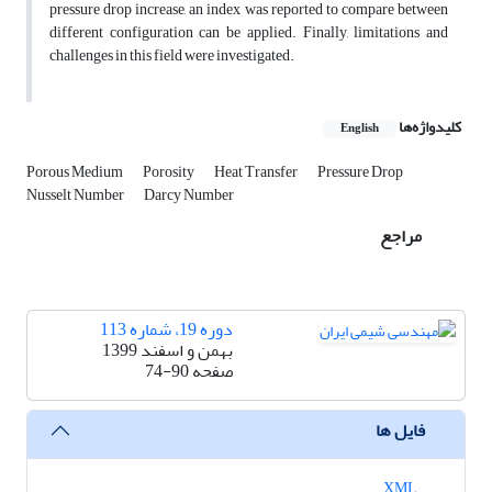
pressure drop increase, an index was reported to compare between
different configuration can be applied. Finally, limitations and
challenges in this field were investigated.
کلیدواژه‌ها
English
Porous Medium
Porosity
Heat Transfer
Pressure Drop
Nusselt Number
Darcy Number
مراجع
دوره 19، شماره 113
بهمن و اسفند 1399
صفحه
74-90
فایل ها
XML