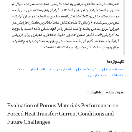
حفره‌ها، درصد تخلخل، تراوایی و عدد دارسی، ضخامت، سرعت سیال و
حضور چشمۀ حرارتی) ارزیابی شده‌اند. آرایش‌های مختلف بررسی‌شده
در دو دستۀ جزئی و کاملاً متخلخل تقسیم­بندی می­شوند؛ در میان آرایش­
های بررسی‌شده، آرایش کاملاً متخلخل غالباً بالاترین مقدار افزایش در
میزان انرژی تبادل یافته و افت فشار را از خود نشان داده است. با توجه
به افزایش افت فشار ضمن حضور محیط متخلخل، معیاری برای ارزیابی
آرایش­های مختلف گزارش شده است. در پایان به محدودیت­ها و چالش­های
پیش رو در استفاده از این مواد پرداخته شده است.
کلیدواژه‌ها
محیط متخلخل
درصد تخلخل
انتقال حرارت
افت فشار
عدد
ناسلت
عدد دارسی
عنوان مقاله
English
Evaluation of Porous Materials Performance on
Forced Heat Transfer: Current Conditions and
Future Challenges