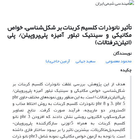
تأثیر نانوذرات کلسیم کربنات بر شکل‌شناسی، خواص
مکانیکی و سینتیک تبلور آمیزه پلی‌پروپیلن/ پلی
‌(اتیلن‌ترفتالات)
نویسندگان
محمود معصومی
سعید جهانی
آرمین حاجی‌بابا
چکیده
هدف از این پژوهش، بررسی غلظت نانوذرات کلسیم کربنات بر
شکل‌شناسی، خواص مکانیکی و سینتیک تبلور آمیزه پلی‌پروپیلن/
پلی‌(اتیلن‌ترفتالات) است. به این منظور روی نمونه‌های مختلف حاوی phr
3، phr 5 و phr 8 نانوذرات کلسیم کربنات به روش اختلاط مذاب و
اکسترودر دو مارپیچه، فرآیند صورت گرفت. نتایج تصاویر
میکروسکوپ الکترونی روبشی نشان دادند که افزودن phr 3 نانو
کلسیم کربنات به همراه 5%وزنی سازگارکننده پلی‌پروپیلن-
گلایسیدیل‌متاکریلات، بیشترین تاثیر را بر بهبود ساختار فازی داشته
است. با توجه به آزمون‌ خواص مکانیکی، نمونه شامل phr3 نانو ذرات