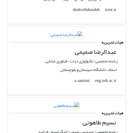
irost.ir
shokrollahzadeh
هیات تحریریه
عبدالرضا صمیمی
رشته تخصصی: تکنولوژی ذرات- فناوری غشایی
استاد، دانشگاه سیستان و بلوچستان
eng.usb.ac.ir
a.samimi
هیات تحریریه
نسیم طاهونی
رشته تخصصی: مهندسی شیمی- انتگراسیون فرایند