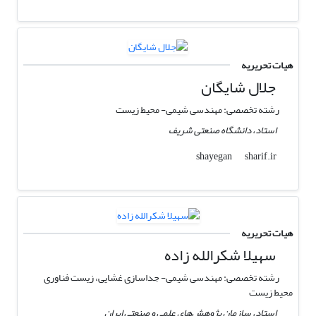
هیات تحریریه
جلال شایگان
رشته تخصصی: مهندسی شیمی- محیط زیست
استاد، دانشگاه صنعتی شریف
sharif.ir
shayegan
هیات تحریریه
سهیلا شکرالله زاده
رشته تخصصی: مهندسی شیمی- جداسازی غشایی، زیست فناوری
محیط زیست
استاد، سازمان پژوهش‌های علمی و صنعتی ایران