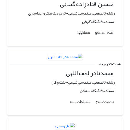
حسین قنادزاده گیلانی
رشته تخصصی: مهندسی شیمی- ترمودینامیک و جداسازی
استاد، دانشگاه گیلان
guilan.ac.ir
hggilani
هیات تحریریه
محمدنادر لطف اللهی
رشته تخصصی: مهندسی شیمی- نفت و گاز
استاد، دانشگاه سمنان
yahoo.com
mnlotfollahi