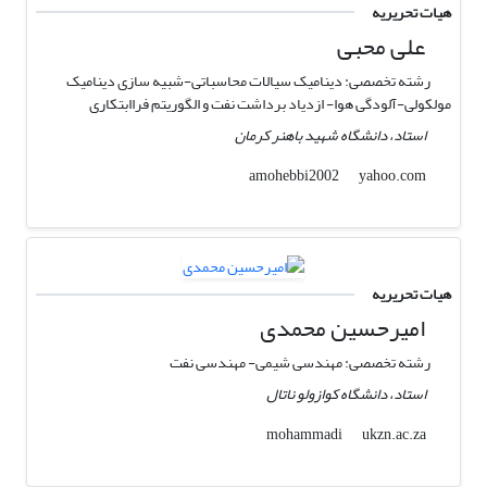
هیات تحریریه
علی محبی
رشته تخصصی: دینامیک سیالات محاسباتی-شبیه سازی دینامیک
مولکولی-آلودگی هوا- ازدیاد برداشت نفت و الگوریتم فراابتکاری
استاد، دانشگاه شهید باهنر کرمان
yahoo.com
amohebbi2002
هیات تحریریه
امیرحسین محمدی
رشته تخصصی: مهندسی شیمی- مهندسی نفت
استاد، دانشگاه کوازولو ناتال
ukzn.ac.za
mohammadi