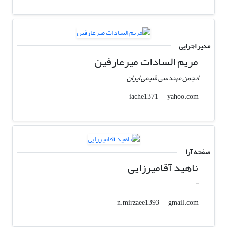
مدیر اجرایی
مریم السادات میرعارفین
انجمن مهندسی شیمی ایران
yahoo.com
iache1371
صفحه آرا
ناهید آقامیرزایی
-
gmail.com
n.mirzaee1393