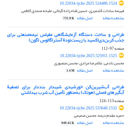
10.22034/ijche.2025.524486.1524
فهیمه سادات کشمیری، حسین قنادزاده گیلانی، ملیحه صمدی کاظمی
مشاهده مقاله
اصل مقاله
735.9 K
طراحی و ساخت دستگاه آزمایشگاهی مقیاس نیمه
صنعتی برای
جذب کربن
دی
اکسید با زیست
تودۀ آستراگالوس (گون)
صفحه
97-112
10.22034/ijche.2025.525911.1525
محسن نادمی، غلامرضا مرادی، محسن منصوری
مشاهده مقاله
اصل مقاله
1.4 M
طراحی آب‌شیرین‌‌کن خورشیدی شیبدار بنددار برای تصفیۀ
آبگیرهای فصلی (هوتک) به‌منظور تأمین آب شرب بهداشتی
صفحه
113-124
10.22034/ijche.2025.533646.1532
حمید مقدم دیمه، محسن صمیمی
مشاهده مقاله
اصل مقاله
949.41 K