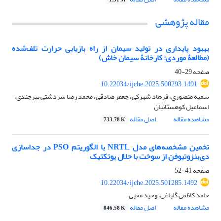
مقاله پژوهشی
بهبود پایداری در تولید سیمان از راه بازیابی حرارت تلف‌شده
(مطالعۀ موردی: کارخانۀ سیمان خاش)
صفحه
29-40
10.22034/ijche.2025.500293.1491
سمیه منصوری، فرهاد شهرکی، جعفر صادقی، محمد رضا سردشتی بیرجندی،
اسماعیل کوهستانیان
مشاهده مقاله
اصل مقاله
733.78 K
تخمین مشخصه‌های مدل
NRTL
با الگوریتم
PSO
در جداسازی
دی‌بنزوتیوفن از سوخت با حلال یوتکتیک
صفحه
41-52
10.22034/ijche.2025.501285.1492
حامد کاظمی گلباغی، وحید محبی
مشاهده مقاله
اصل مقاله
846.58 K