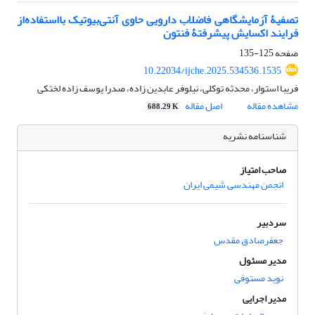
تصفیۀ آزمایشگاهی فاضلاب دارویی حاوی آنتی‌بیوتیک بااستفاده
از
فرایند اکسایش پیشرفتۀ فنتون
صفحه
125-135
10.22034/ijche.2025.534536.1535
فریبا استوار، محدثه توکلی، نیلوفر عابدین زاده، صدرا یوسف زاده لختکی
مشاهده مقاله
اصل مقاله
688.29 K
شناسنامه نشریه
صاحب امتیاز
انجمن مهندسی شیمی ایران
سردبیر
جعفرصادق مقدس
مدیر مسئول
نوید مستوفی
مدیر اجرایی