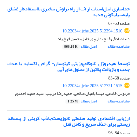
جدا‌سازی اتیل
استات از آب از راه تراوش تبخیری بااستفاده
از غشای
پایه
سیلیکونی جدید
صفحه
53-67
10.22034/ijche.2025.512294.1510
دنیا صادقی فاتح، علی پورخلیل، حسن فرخ زاد
مشاهده مقاله
اصل مقاله
866.18 K
توسعۀ هیدروژل نانوکامپوزیتی کیتوسان- گرافن اکساید با هدف
جذب و بازیافت پلاتین از محلول‌های آبی
صفحه
68-83
10.22034/ijche.2025.517721.1515
فرنوش خادمی، مهسا باغبان صالحی، حمیدرضا مرتهب، سید حمید احمدی
مشاهده مقاله
اصل مقاله
1.25 M
ارزیابی اقتصادی تولید صنعتی نانوزیست
جاذب کربنی از پسماند
زیستی برای حذف سریع و کامل فنل
صفحه
84-96