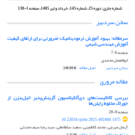
شماره جاری:
دوره 25، شماره 145، خرداد و تیر 1405، صفحه 1-138
سخن سردبیر
سرمقاله:
بهبود آموزش ترمودینامیک؛ ضرورتی برای ارتقای کیفیت
آموزش مهندسی شیمی
صفحه
6-7
ابوالفضل محمدی
سخن سردبیر
اصل مقاله
148.89 K
مقاله مروری
بررسی کاتالیست‌های
دی‌آلکیلاسیون گزینش‌پذیر اتیل‌بنزن
از
خوراک مخلوط زایلن‌ها
صفحه
8-28
10.22034/ijche.2025.492460.1475
آرمان میرچی، محمد کاظمینی، سعید سلطانعلی، سید رضا سیف محدثی
مشاهده مقاله
اصل مقاله
1.31 M