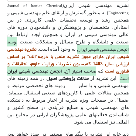
Journal of Iranian Chemical
نشریه مهندسی شیمی ایران(
Engineering
) به منظور گسترش و ارتقای علم مهندسی شیمی و
همچنین رشد و توسعه تحقیقات علمی کاربردی در بین
استادان، متخصصان و پژوهشگران و دانشجویان دوره های
عالی مهندسی شیمی در ایران و همچنین ایجاد ارتباط بین
توسط
صنعت و دانشگاه و طرح مسائل و مشکلات صنعت
انجمن مهندسی شیمی ایران
نشریه مهندسی
به وجود آمده است.
شیمی ایران دارای مجوز نشریه علمی با درجه"الف" بر اساس
ارزیابی سال 1403 کمیسیون نشریات وزارت علوم، تحقیقات و
فناوری است
که
صاحب امتیاز آن،
انجمن مهندسی شیمی ایران
است
مقالات پژوهشی اصیل
. این نشریه از
در همه زمینه های
مهندسی شیمی و یا سایر زمینه های تخصصی مرتبط و
همچنین مقالات علمی با کاربردهای صنعتی استقبال مینماید.
ضمنا"، در صفحات ویژه نشریه از اخبار مربوط به دانشکده
های مهندسی شیمی و صنایع فرآیندی در سطح کشور و
شناساندن فعالیتهای علمی پژوهشگران ایرانی در مجامع بین
المللی نیز استقبال می شود.
دبیرخانه این نشریه با پیگیریهای مستمر در صدد خواهد بود،