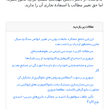
اما حق تغییر مطالب یا استفادۀ تجاری آن را ندارند.
مقالات پر بازدید
ارزیابی جامع عملکرد مایعات یونی در تغییر خواص سنگ و سیال
مخزن به‌منظور ازدیاد برداشت نفت
سرمقاله: کاربرد مهندسی شیمی در علوم هسته‌ای
مروری بر استخراج کلروفیل و کاروتئونید از ریزجلبک‌ها
سنتز و مشخصه‌یابی نانوذرات بازدارندۀ خوردگی در صنایع نفت و
گاز
مروری بر رسوب آسفالتین و روش های جلوگیری از تشکیل آن
بررسی مدل‌سازی سینتیک پخت نانوکامپوزیت‌های اپوکسی در
مجاورت نانو گرافن اکساید: مطالعۀ مروری
تأثیر غلظت سولفوریک اسید بر عملکرد باتری‌های سربی- اسیدی
نوع H و P