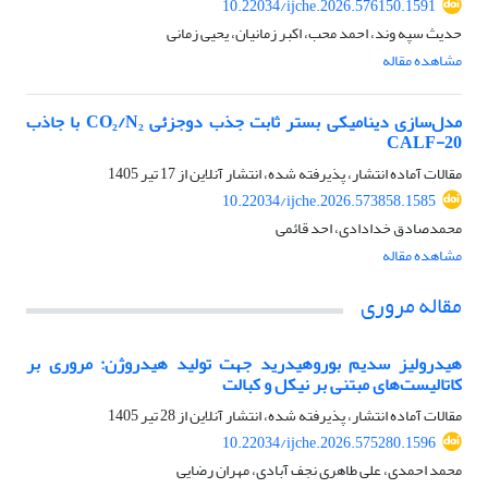
10.22034/ijche.2026.576150.1591
حدیث سپه وند، احمد محب، اکبر زمانیان، یحیی زمانی
مشاهده مقاله
مدل‌سازی دینامیکی بستر ثابت جذب دو‌جزئی CO₂/N₂ با جاذب
CALF-20
مقالات آماده انتشار، پذیرفته شده، انتشار آنلاین از
17 تیر 1405
10.22034/ijche.2026.573858.1585
محمدصادق خدادادی، احد قائمی
مشاهده مقاله
مقاله مروری
هیدرولیز سدیم بوروهیدرید جهت تولید هیدروژن: مروری بر
کاتالیست‌های مبتنی بر نیکل و کبالت
مقالات آماده انتشار، پذیرفته شده، انتشار آنلاین از
28 تیر 1405
10.22034/ijche.2026.575280.1596
محمد احمدی، علی طاهری نجف آبادی، مهران رضایی