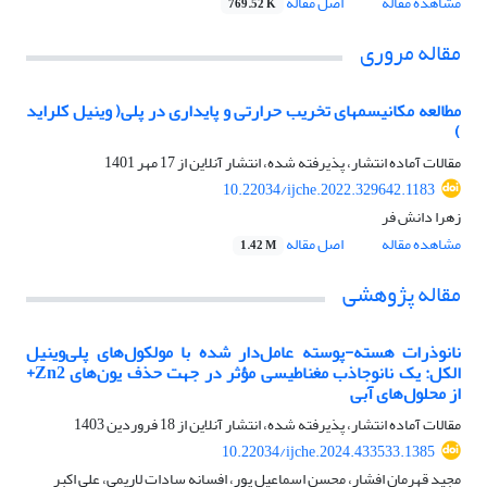
مشاهده مقاله
اصل مقاله
769.52 K
مقاله مروری
مطالعه مکانیسمهای تخریب حرارتی و پایداری در پلی( وینیل کلراید
)
مقالات آماده انتشار، پذیرفته شده، انتشار آنلاین از
17 مهر 1401
10.22034/ijche.2022.329642.1183
زهرا دانش فر
مشاهده مقاله
اصل مقاله
1.42 M
مقاله پژوهشی
نانوذرات هسته-پوسته عامل‌دار شده با مولکول‌های پلی‌وینیل
الکل: یک نانوجاذب مغناطیسی مؤثر در جهت حذف یون‌های Zn2+
از محلول‌های آبی
مقالات آماده انتشار، پذیرفته شده، انتشار آنلاین از
18 فروردین 1403
10.22034/ijche.2024.433533.1385
مجید قهرمان افشار، محسن اسماعیل پور، افسانه سادات لاریمی، علی اکبر