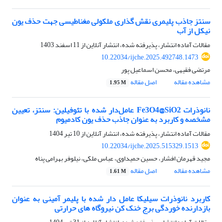
سنتز جاذب پلیمری نقش گذاری ملکولی مغناطیسی جهت حذف یون
نیکل از آب
مقالات آماده انتشار، پذیرفته شده، انتشار آنلاین از
11 اسفند 1403
10.22034/ijche.2025.492748.1473
مرتضی فقیهی، محسن اسماعیل پور
مشاهده مقاله
اصل مقاله
1.95 M
نانوذرات Fe3O4@SiO2 عامل‌دار شده با تئوفیلین: سنتز، تعیین
مشخصه و کاربرد به عنوان جاذب حذف یون کادمیوم
مقالات آماده انتشار، پذیرفته شده، انتشار آنلاین از
10 تیر 1404
10.22034/ijche.2025.515329.1513
مجید قهرمان افشار، حسین حمیداوی، عباس ملکی، نیلوفر بهرامی پناه
مشاهده مقاله
اصل مقاله
1.61 M
کاربرد نانوذرات سیلیکا عامل دار شده با پلیمر آمینی به عنوان
بازدارنده خوردگی برج خنک کن نیروگاه های حرارتی