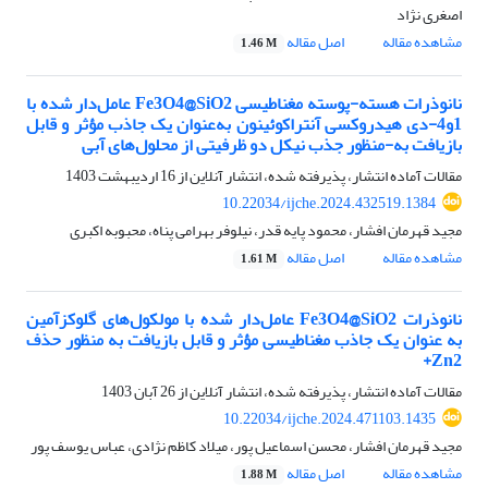
اصغری نژاد
مشاهده مقاله
اصل مقاله
1.46 M
نانوذرات هسته-پوسته مغناطیسی Fe3O4@SiO2 عامل‌دار شده با
1و4-دی هیدروکسی آنتراکوئینون به‌عنوان یک جاذب مؤثر و قابل
بازیافت به-منظور جذب نیکل دو ظرفیتی از محلول‌های آبی
مقالات آماده انتشار، پذیرفته شده، انتشار آنلاین از
16 اردیبهشت 1403
10.22034/ijche.2024.432519.1384
مجید قهرمان افشار، محمود پایه قدر، نیلوفر بهرامی پناه، محبوبه اکبری
مشاهده مقاله
اصل مقاله
1.61 M
نانوذرات Fe3O4@SiO2 عامل‌دار شده با مولکول‌های گلوکزآمین
به عنوان یک جاذب مغناطیسی مؤثر و قابل بازیافت به منظور حذف
Zn2+
مقالات آماده انتشار، پذیرفته شده، انتشار آنلاین از
26 آبان 1403
10.22034/ijche.2024.471103.1435
مجید قهرمان افشار، محسن اسماعیل پور، میلاد کاظم نژادی، عباس یوسف پور
مشاهده مقاله
اصل مقاله
1.88 M