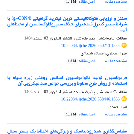
مشاهده مقاله
اصل مقاله
1.41 M
سنتز و ارزیابی فتوکاتالیستی کربن نیترید گرافیتی (g-C3N4) با
شرایط سنتز کنترل‌شده برای حذف سیپروفلوکساسین از محیط‌های
آبی
مقالات آماده انتشار، پذیرفته شده، انتشار آنلاین از
03 اسفند 1404
10.22034/ijche.2026.550213.1555
مهران بیجاری، افسانه شهبازی
مشاهده مقاله
اصل مقاله
1.6 M
فرمولاسیون تولید نانوامولسیون اسانس روغنی زیره سیاه با
استفاده از روش طرح مخلوط و بررسی خواص ضد میکروبی آن
مقالات آماده انتشار، پذیرفته شده، انتشار آنلاین از
03 اسفند 1404
10.22034/ijche.2026.558446.1566
امید احمدی
مشاهده مقاله
اصل مقاله
1.32 M
مقیاس‌گذاری هیدرودینامیک و ویژگی‌های اختلاط یک بستر سیال