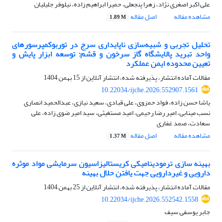
علی اکبر اصغری نژاد، زهرا پنجعلی، حمیرا ابراهیم زاده، نیلوفر جلیلیان
مشاهده مقاله
اصل مقاله
1.89 M
تحلیل تجربی و شبیه‌سازی ناپایداری سرج در توربوکمپرسورهای
واحد تبرید پالایشگاه گاز سرخون و قشم: توسعه ابزار پایش و
تعیین محدوده ایمن عملکرد
مقالات آماده انتشار، پذیرفته شده، انتشار آنلاین از
15 بهمن 1404
10.22034/ijche.2026.552907.1561
یاشا حسن زاده، فواد حمزوی، علی قبادی، سعید نیازی، عبدالحمید انصاری
نسب مینابی، امیر رضا رحیمی، امید مستغیثی، سید امیر ضوی زاده، علی
سعادت، صمد غفاری
مشاهده مقاله
اصل مقاله
1.37 M
بهینه سازی ترمودینامیکی کریستالیزاسیون سرمایشی مواد موثره
دارویی و ‏غیردارویی جهت یافتن حلال بهینه
مقالات آماده انتشار، پذیرفته شده، انتشار آنلاین از
25 بهمن 1404
10.22034/ijche.2026.552542.1558
جابر یوسفی سیف