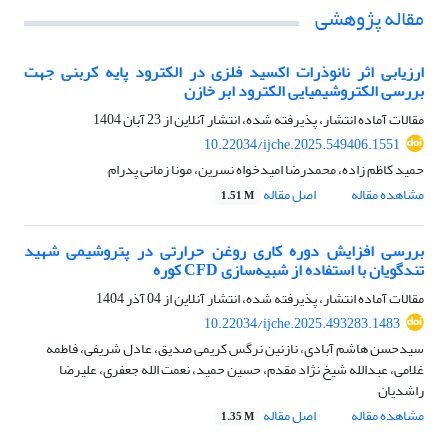
مقاله پژوهشی
ارزیابی اثر نانوذرات اکسید فلزی در الکترود پایه کربنی جهت
بررسی الکتروشیمیایی الکترود ابر خازن
مقالات آماده انتشار، پذیرفته شده، انتشار آنلاین از
23 آبان 1404
10.22034/ijche.2025.549406.1551
حمید کاظم زاده، محمدرضا امیدخواه نسرین، مونا زمانی پدرام
مشاهده مقاله
اصل مقاله
1.51 M
بررسی افزایش دوره کاری روغن حرارتی در پتروشیمی شهید
تندگویان با استفاده از شبیه‌سازی CFD کوره
مقالات آماده انتشار، پذیرفته شده، انتشار آنلاین از
04 آذر 1404
10.22034/ijche.2025.493283.1483
سیدحسن هاشم آبادی، نازنین نرگس کریمی صدیق، عادل شریفی، فاطمه
غلامی، عبدالله شیخ نژاد مقدم، حسین حمید، نعمت الله جعفری، علیرضا
راشدیان
مشاهده مقاله
اصل مقاله
1.35 M