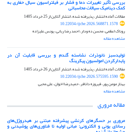
بررسی تأثیر تغییرات دما و فشار بر فیلتراسیون سیال حفاری به
کمک دینامیک سیالات محاسباتی
مقالات آماده انتشار، پذیرفته شده، انتشار آنلاین از
25 خرداد 1405
10.22034/ijche.2026.568871.1578
روناک اعظمی، محسن ده ودار، احمد رضا ربانی، یونس علیزاده
مشاهده مقاله
تولیدسبز نانوذرات نشاسته گندم و بررسی قابلیت آن در
پایدارکردن امولسیون پیکرینگ
مقالات آماده انتشار، پذیرفته شده، انتشار آنلاین از
26 خرداد 1405
10.22034/ijche.2026.575595.1590
بهناز مومن پور، فیروزه دانافر، حمیدرضا اخوان، علی محبی
مشاهده مقاله
مقاله مروری
مروری بر حسگرهای کرنشی پیشرفته مبتنی بر هیدروژل‌های
رسانای یونی و الکترونی: مبانی اولیه تا فناوری‌های پوشیدنی و
چشم‌انداز آینده