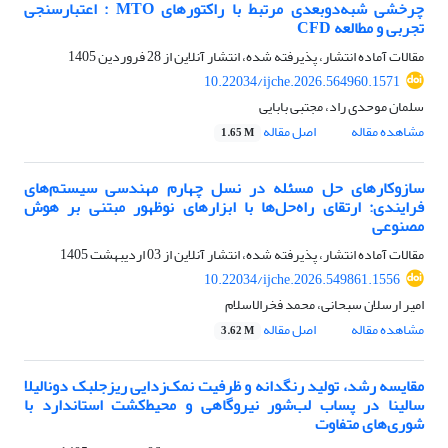
چرخشی شبه‌دو‌بعدی مرتبط با راکتورهای MTO : اعتبارسنجی
تجربی و مطالعه CFD
مقالات آماده انتشار، پذیرفته شده، انتشار آنلاین از
28 فروردین 1405
10.22034/ijche.2026.564960.1571
سلمان موحدی راد، مجتبی بابایی
مشاهده مقاله
اصل مقاله
1.65 M
سازوکارهای حل مسئله در نسل چهارم مهندسی سیستم‌های
فرایندی: ارتقای راه‌حل‌ها با ابزارهای نوظهور مبتنی بر هوش
مصنوعی
مقالات آماده انتشار، پذیرفته شده، انتشار آنلاین از
03 اردیبهشت 1405
10.22034/ijche.2026.549861.1556
امیر ارسلان سبحانی، محمد فخرالاسلام
مشاهده مقاله
اصل مقاله
3.62 M
مقایسه رشد، تولید رنگدانه و ظرفیت نمک‌زدایی ریزجلبک دونالیلا
سالینا در پساب لب‌شور نیروگاهی و محیط‌کشت استاندارد با
شوری‌های‌ متفاوت