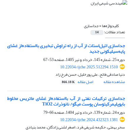
کلیدواژه‌ها =
جداسازی
تعداد مقالات:
14
جدا‌سازی اتیل
استات از آب از راه تراوش تبخیری بااستفاده
از غشای
پایه
سیلیکونی جدید
دوره 25، شماره 145، خرداد و تیر 1405، صفحه
53-67
10.22034/ijche.2025.512294.1510
دنیا صادقی فاتح، علی پورخلیل، حسن فرخ زاد
مشاهده مقاله
اصل مقاله
866.18 K
جداسازی ترکیبات نفتی از آب بااستفاده‌از غشای ماتریس مخلوط
بایوپلیمرکیتوسان پوست میگو/ نانوذرات TiO2
دوره 24، شماره 139، خرداد و تیر 1404، صفحه
66-79
10.22034/ijche.2024.432323.1381
سحر بهمئی، حکیمه شریفی فرد، اصغر لشنی زادگان، محمد بنیادی