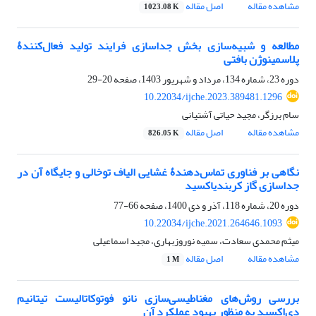
مشاهده مقاله
اصل مقاله
1023.08 K
مطالعه و شبیه‌سازی بخش جداسازی فرایند تولید فعال‌کنندۀ
پلاسمینوژن بافتی
دوره 23، شماره 134، مرداد و شهریور 1403، صفحه
20-29
10.22034/ijche.2023.389481.1296
سام برزگر، مجید حیاتی آشتیانی
مشاهده مقاله
اصل مقاله
826.05 K
نگاهی بر فناوری تماس‌دهندۀ‌ غشایی الیاف توخالی و جایگاه آن در
جداسازی گاز کربن‏دی‏اکسید
دوره 20، شماره 118، آذر و دی 1400، صفحه
66-77
10.22034/ijche.2021.264646.1093
میثم محمدی سعادت، سمیه نوروزبهاری، مجید اسماعیلی
مشاهده مقاله
اصل مقاله
1 M
بررسی روش‌های مغناطیسی‌سازی نانو فوتوکاتالیست تیتانیم
دی‌اکسید به منظور بهبود عملکرد آن