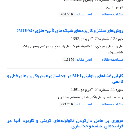
الهام عامری
مشاهده مقاله
اصل مقاله
460.58 K
روش‌های سنتز و کاربردهای شبکه‌های (آلی- فلزی) (MOFs)
دوره 12، شماره 70، آذر و دی 1392
علی حفیظی، مهدی نیک‌نام شاهرک، علی احمدپور، مرتضی مغربی، اکبر
شاهسوند
مشاهده مقاله
اصل مقاله
1.61 M
کارایی غشاهای زئولیتی MFI در جداسازی هیدروکربن های خطی و
ناخطی
دوره 11، شماره 64، آذر و دی 1391
زینب بلباسی، علی اکبر بابالو، مصطفی یدالهی
مشاهده مقاله
اصل مقاله
223.75 K
مروری بر عامل دارکردن نانولوله‌های کربنی و کاربرد آنها در
فرایندهای تصفیه و جداسازی