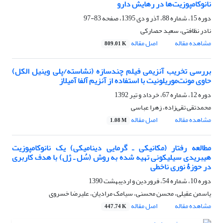
نانوکامپوزیت‌ها در رهایش دارو
دوره 15، شماره 88، آذر و دی 1395، صفحه
83-97
نادر نظافتی، سعید حصارکی
مشاهده مقاله
اصل مقاله
809.01 K
بررسی تخریب آنزیمی فیلم چندسازه (نشاسته/پلی وینیل الکل)
حاوی مونت‌موریلونیت با استفاده از آنزیم آلفا آمیلاز
دوره 12، شماره 67، خرداد و تیر 1392
محمدتقی تقی‌زاده، زهرا عباسی
مشاهده مقاله
اصل مقاله
1.08 M
مطالعه رفتار (مکانیکی ـ گرمایی دینامیکی) یک نانوکامپوزیت
هیبریدی سیلیکونی تهیه شده به روش (سُل ـ ژل) با هدف کاربری
در حوزۀ نوری ناخطی
دوره 10، شماره 54، فروردین و اردیبهشت 1390
یاسمن عقیلی، محسن محسنی، سیامک مرادیان، علیرضا خسروی
مشاهده مقاله
اصل مقاله
447.74 K