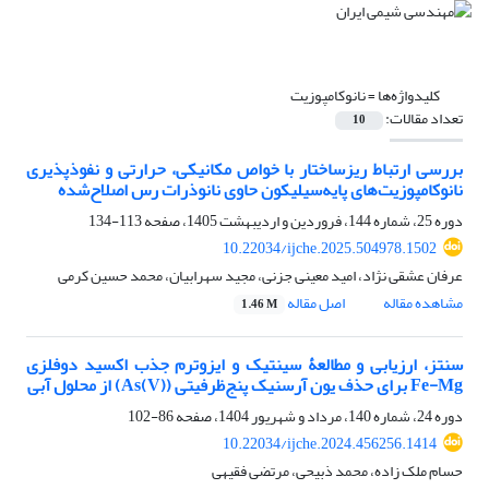
کلیدواژه‌ها =
نانوکامپوزیت
تعداد مقالات:
10
بررسی ارتباط ریزساختار با خواص مکانیکی، حرارتی و نفوذپذیری
نانوکامپوزیت‌های پایه‌سیلیکون حاوی نانوذرات ‌رس اصلاح‌شده
دوره 25، شماره 144، فروردین و اردیبهشت 1405، صفحه
113-134
10.22034/ijche.2025.504978.1502
عرفان عشقی نژاد، امید معینی جزنی، مجید سهرابیان، محمد حسین کرمی
مشاهده مقاله
اصل مقاله
1.46 M
سنتز، ارزیابی و مطالعۀ سینتیک و ایزوترم جذب اکسید دوفلزی
Fe-Mg برای حذف یون آرسنیک پنج‌ظرفیتی (As(V)) از محلول آبی
دوره 24، شماره 140، مرداد و شهریور 1404، صفحه
86-102
10.22034/ijche.2024.456256.1414
حسام ملک زاده، محمد ذبیحی، مرتضی فقیهی