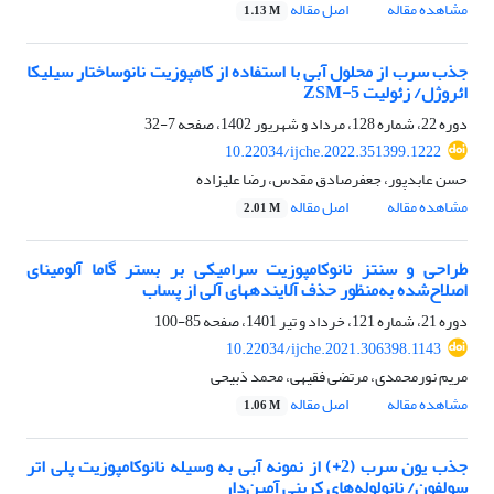
مشاهده مقاله
اصل مقاله
1.13 M
جذب سرب از محلول آبی با استفاده از کامپوزیت نانوساختار سیلیکا
ائروژل/ زئولیت ZSM-5
دوره 22، شماره 128، مرداد و شهریور 1402، صفحه
7-32
10.22034/ijche.2022.351399.1222
حسن عابدپور، جعفرصادق مقدس، رضا علیزاده
مشاهده مقاله
اصل مقاله
2.01 M
طراحی و سنتز نانوکامپوزیت سرامیکی بر بستر گاما آلومینای
اصلاح‌شده به‌منظور حذف آلاینده‎های آلی از پساب
دوره 21، شماره 121، خرداد و تیر 1401، صفحه
85-100
10.22034/ijche.2021.306398.1143
مریم نورمحمدی، مرتضی فقیهی، محمد ذبیحی
مشاهده مقاله
اصل مقاله
1.06 M
جذب یون سرب (2+) از نمونه آبی به وسیله نانوکامپوزیت پلی اتر
سولفون/ نانولوله‌های کربنی آمین‌دار