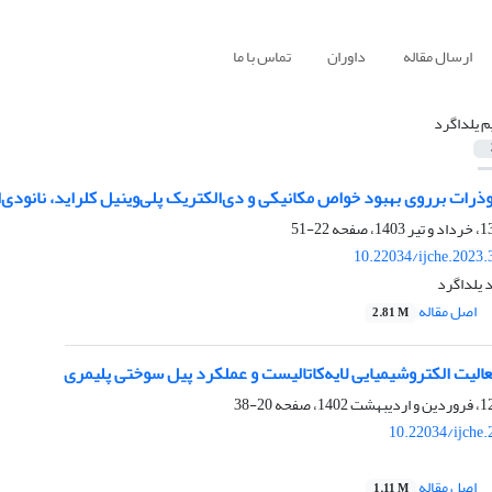
ارسال مقاله
داوران
تماس با ما
م یلداگرد
نوذرات برروی بهبود خواص مکانیکی و دی‌الکتریک پلی‌وینیل کلراید، نانودی‌
22-51
10.22034/ijche.2023
د یلداگرد
اصل مقاله
2.81 M
عالیت الکتروشیمیایی لایه‌کاتالیست و عملکرد پیل سوختی پلیمری
20-38
10.22034/ijche
اصل مقاله
1.11 M