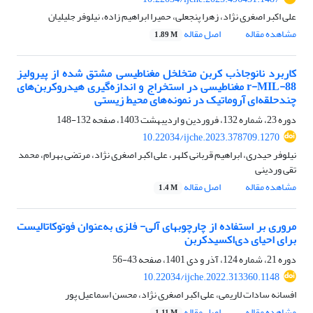
علی اکبر اصغری نژاد، زهرا پنجعلی، حمیرا ابراهیم زاده، نیلوفر جلیلیان
مشاهده مقاله
اصل مقاله
1.89 M
کاربرد نانوجاذب کربن متخلخل مغناطیسی مشتق شده از پیرولیز
r-MIL-88 مغناطیسی در استخراج و اندازه‌گیری هیدروکربن‌های
چندحلقه‌ای آروماتیک در نمونه‌های محیط زیستی
دوره 23، شماره 132، فروردین و اردیبهشت 1403، صفحه
132-148
10.22034/ijche.2023.378709.1270
نیلوفر حیدری، ابراهیم قربانی کلهر، علی اکبر اصغری نژاد، مرتضی بهرام، محمد
تقی وردینی
مشاهده مقاله
اصل مقاله
1.4 M
مروری بر استفاده از چارچوب‏های آلی- فلزی به‌عنوان فوتوکاتالیست
برای احیای دی‌اکسیدکربن
دوره 21، شماره 124، آذر و دی 1401، صفحه
43-56
10.22034/ijche.2022.313360.1148
افسانه سادات لاریمی، علی اکبر اصغری نژاد، محسن اسماعیل پور
مشاهده مقاله
اصل مقاله