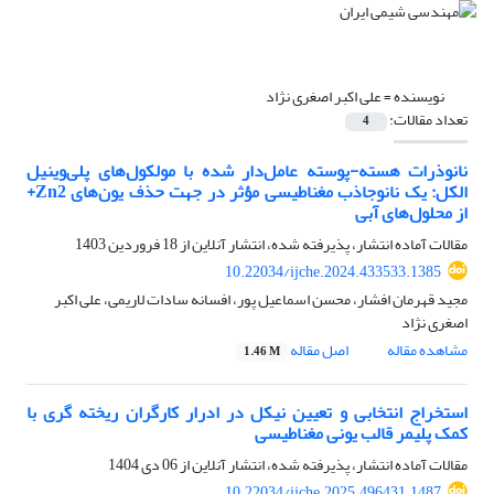
نویسنده =
علی اکبر اصغری نژاد
تعداد مقالات:
4
نانوذرات هسته-پوسته عامل‌دار شده با مولکول‌های پلی‌وینیل
الکل: یک نانوجاذب مغناطیسی مؤثر در جهت حذف یون‌های Zn2+
از محلول‌های آبی
مقالات آماده انتشار، پذیرفته شده، انتشار آنلاین از
18 فروردین 1403
10.22034/ijche.2024.433533.1385
مجید قهرمان افشار، محسن اسماعیل پور، افسانه سادات لاریمی، علی اکبر
اصغری نژاد
مشاهده مقاله
اصل مقاله
1.46 M
استخراج انتخابی و تعیین نیکل در ادرار کارگران ریخته گری با
کمک پلیمر قالب یونی مغناطیسی
مقالات آماده انتشار، پذیرفته شده، انتشار آنلاین از
06 دی 1404
10.22034/ijche.2025.496431.1487