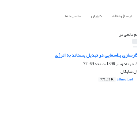
ارسال مقاله
داوران
تماس با ما
م فاتحی فر
ازسازی پلاسمایی در تبدیل پسماند به انرژی
69-77
ال شایگان
اصل مقاله
771.53 K