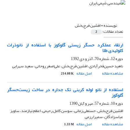
نویسنده =
افشین فرح‌بخش
تعداد مقالات:
2
ارتقاء عملکرد ‌حسگر زیستی گلوکوز با استفاده از نانوذرات
کلوئیدی طلا
دوره 12، شماره 70، آذر و دی 1392
ناهید حسین‌فخرآبادی، افشین فرح‌بخش، علی‌اصغر روحانی، سعید سهرابی
مشاهده مقاله
اصل مقاله
214.08 K
استفاده از نانو لوله کربنی تک جداره در ساخت زیست‌حسگر
گلوکوز
دوره 10، شماره 57، مهر و آبان 1390
افشین فرح‌بخش، حسنعلی زمانی، سوسن کامل رحیمی، اعظم نیازمند، ساویز
عباسزادگان، سمیرا رزمی
مشاهده مقاله
اصل مقاله
1.33 M