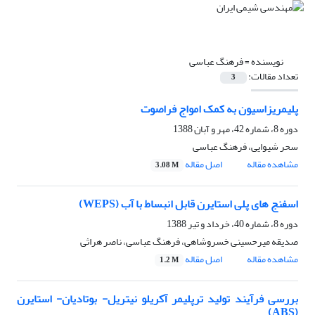
نویسنده =
فرهنگ عباسی
تعداد مقالات:
3
پلیمریزاسیون به کمک امواج فراصوت
دوره 8، شماره 42، مهر و آبان 1388
سحر شیوایی، فرهنگ عباسی
مشاهده مقاله
اصل مقاله
3.08 M
اسفنج های پلی استایرن قابل انبساط با آب (WEPS)
دوره 8، شماره 40، خرداد و تیر 1388
صدیقه میرحسینی خسروشاهی، فرهنگ عباسی، ناصر هراثی
مشاهده مقاله
اصل مقاله
1.2 M
بررسی فرآیند تولید ترپلیمر آکریلو نیتریل- بوتادیان- استایرن
(ABS)