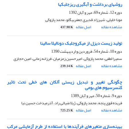
روش‏های برداشت و آبگیری ریزجلبک‏ها
دوره 12، شماره 69، مهر و آبان 1392
مونا خلیلی، شهرزاد قدیری جعفربیگلو، محمد پازوکی
مشاهده مقاله
اصل مقاله
437.98 K
تولید زیست دیزل از میکروجلبک دونالیلا سالینا
دوره 10، شماره 54، فروردین و اردیبهشت 1390
سمیرا لطفی، محمد پازوکی، امیرحسین زمزمیان، فرزانه زمانی، امین حجازی
مشاهده مقاله
اصل مقاله
239.14 K
چگونگی تغییر و تبدیل زیستی آلکان های خطی تحت تاثیر
کنسرسیوم های بومی
دوره 9، شماره 50، مهر و آبان 1389
فریده قوی پنجه، محمد پازوکی، ژیلا ضیائی راد، آذرمیدخت حسین نیا
مشاهده مقاله
اصل مقاله
725.25 K
بهینه‌سازی متغیرهای فرآیندها با استفاده از طرح آزمایشی مرکب